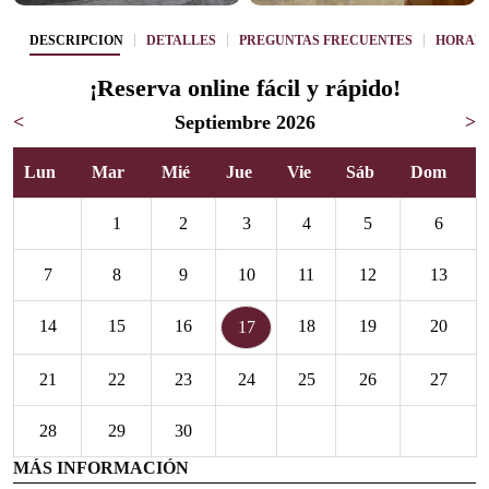
DESCRIPCIÓN
DETALLES
PREGUNTAS FRECUENTES
HORARI
¡Reserva online fácil y rápido!
<
Septiembre 2026
>
Lun
Mar
Mié
Jue
Vie
Sáb
Dom
1
2
3
4
5
6
7
8
9
10
11
12
13
14
15
16
18
19
20
17
21
22
23
24
25
26
27
28
29
30
MÁS INFORMACIÓN