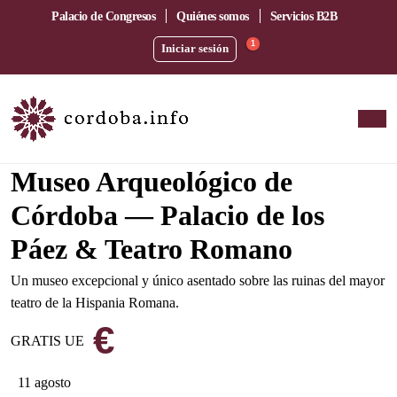
Palacio de Congresos
Quiénes somos
Servicios B2B
1
Iniciar sesión
En el corazón del barrio de la Catedral
Museo Arqueológico de
Córdoba — Palacio de los
Páez & Teatro Romano
Un museo excepcional y único asentado sobre las ruinas del mayor
teatro de la Hispania Romana.
€
GRATIS UE
11 agosto