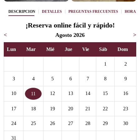
DESCRIPCIÓN
DETALLES
PREGUNTAS FRECUENTES
HORARI
¡Reserva online fácil y rápido!
<
Agosto 2026
>
Lun
Mar
Mié
Jue
Vie
Sáb
Dom
1
2
3
4
5
6
7
8
9
10
12
13
14
15
16
11
17
18
19
20
21
22
23
24
25
26
27
28
29
30
31