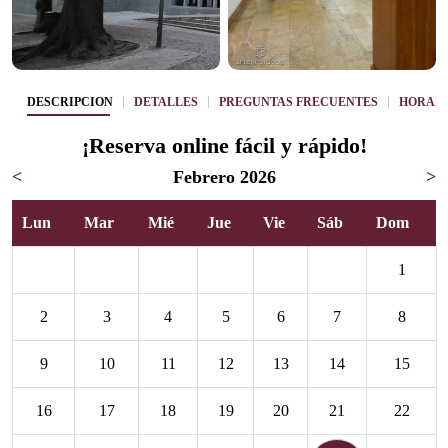
DESCRIPCIÓN
DETALLES
PREGUNTAS FRECUENTES
HORARI
¡Reserva online fácil y rápido!
<
Febrero 2026
>
Lun
Mar
Mié
Jue
Vie
Sáb
Dom
1
2
3
4
5
6
7
8
9
10
11
12
13
14
15
16
17
18
19
20
21
22