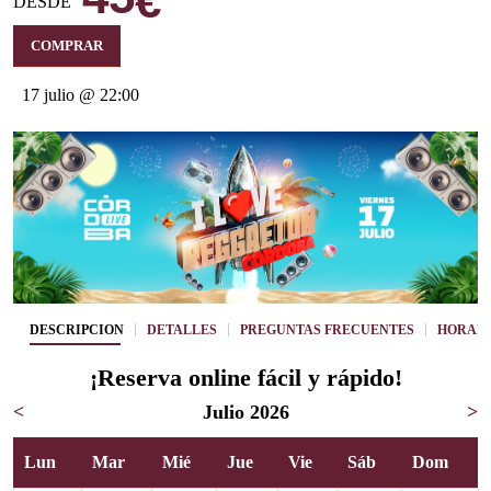
€
DESDE
COMPRAR
17 julio @ 22:00
DESCRIPCIÓN
DETALLES
PREGUNTAS FRECUENTES
HORARI
¡Reserva online fácil y rápido!
<
Julio 2026
>
Lun
Mar
Mié
Jue
Vie
Sáb
Dom