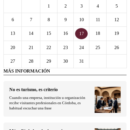
1
2
3
4
5
6
7
8
9
10
11
12
13
14
15
16
18
19
17
20
21
22
23
24
25
26
27
28
29
30
31
MÁS INFORMACIÓN
No es turismo, es criterio
Cuando una empresa, institución u organización
recibe visitantes profesionales en Córdoba, es
habitual escuchar una frase