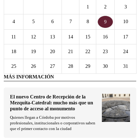
1
2
3
4
5
6
7
8
10
9
11
12
13
14
15
16
17
18
19
20
21
22
23
24
25
26
27
28
29
30
31
MÁS INFORMACIÓN
El nuevo Centro de Recepción de la
Mezquita-Catedral: mucho más que un
punto de acceso al monumento
Quienes llegan a Córdoba por motivos
profesionales, institucionales o corporativos saben
que el primer contacto con la ciudad