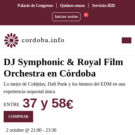
Palacio de Congresos
Quiénes somos
Servicios B2B
1
Iniciar sesión
Crossover Sinfónico / EDM / Pop-Rock Hits
DJ Symphonic & Royal Film
Orchestra en Córdoba
Lo mejor de Coldplay, Daft Punk y los himnos del EDM en una
experiencia orquestal única
37 y 58
€
ENTRE
COMPRAR
2 octubre @ 21:00
-
23:30