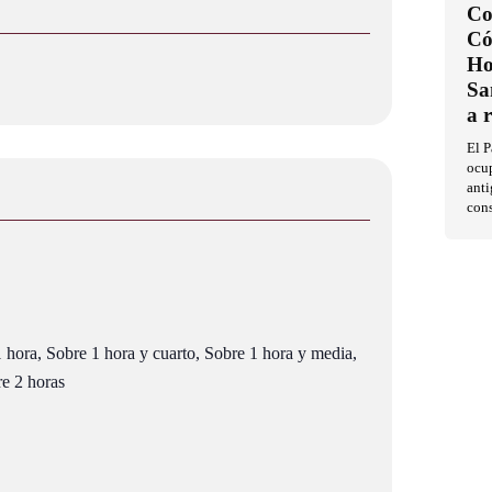
Co
Có
Ho
Sa
a 
El 
ocup
anti
con
 hora, Sobre 1 hora y cuarto, Sobre 1 hora y media,
re 2 horas