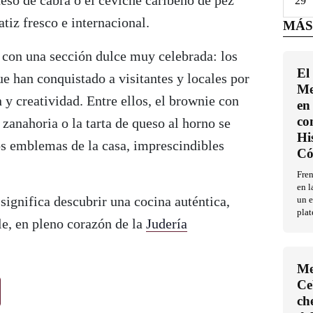
ueso de cabra o el ceviche caribeño de pez
29
tiz fresco e internacional.
MÁS
 con una sección dulce muy celebrada: los
El
ue han conquistado a visitantes y locales por
Me
n y creatividad. Entre ellos, el brownie con
en 
co
e zanahoria o la tarta de queso al horno se
Hi
os emblemas de la casa, imprescindibles
Có
Fren
en l
ignifica descubrir una cocina auténtica,
un e
plat
, en pleno corazón de la
Judería
Me
Ce
ch