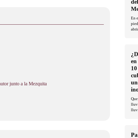
de
Me
En 
pied
abri
¿D
en
10
cu
un
tor junto a la Mezquita
in
Que 
lluv
lluv
Pa