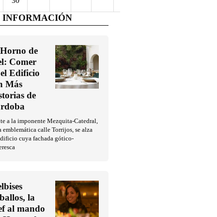
30
 INFORMACIÓN
 Horno de
l: Comer
el Edificio
n Más
storias de
rdoba
te a la imponente Mezquita-Catedral,
a emblemática calle Torrijos, se alza
dificio cuya fachada gótico-
eresca
lbises
ballos, la
ef al mando