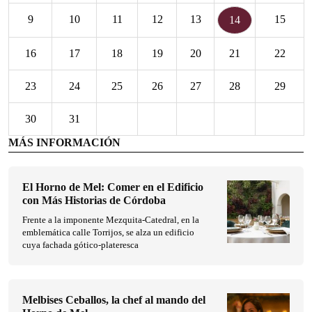
9
10
11
12
13
15
14
16
17
18
19
20
21
22
23
24
25
26
27
28
29
30
31
MÁS INFORMACIÓN
El Horno de Mel: Comer en el Edificio
con Más Historias de Córdoba
Frente a la imponente Mezquita-Catedral, en la
emblemática calle Torrijos, se alza un edificio
cuya fachada gótico-plateresca
Melbises Ceballos, la chef al mando del