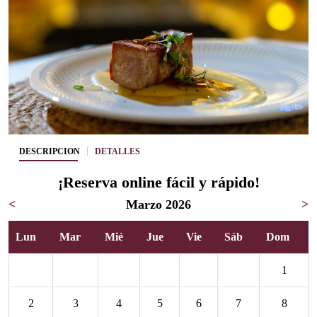
DESCRIPCIÓN
DETALLES
¡Reserva online fácil y rápido!
<
Marzo 2026
>
Lun
Mar
Mié
Jue
Vie
Sáb
Dom
1
2
3
4
5
6
7
8