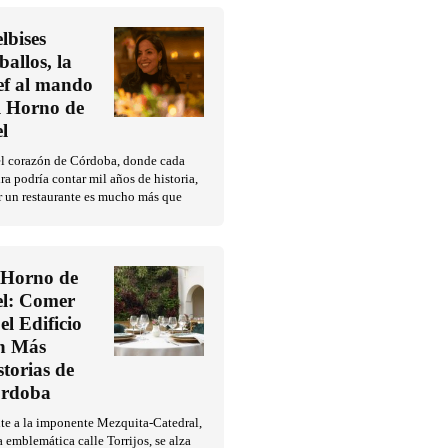
lbises
ballos, la
ef al mando
l Horno de
l
el corazón de Córdoba, donde cada
ra podría contar mil años de historia,
r un restaurante es mucho más que
 Horno de
l: Comer
el Edificio
n Más
storias de
rdoba
te a la imponente Mezquita-Catedral,
a emblemática calle Torrijos, se alza