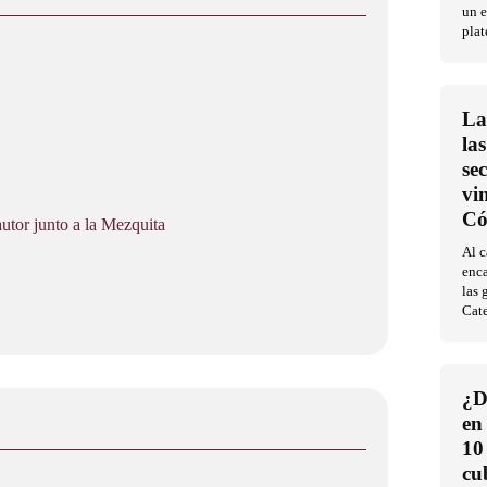
un e
plat
La
la
se
vi
Có
tor junto a la Mezquita
Al 
enca
las 
Cat
¿D
en
10
cu