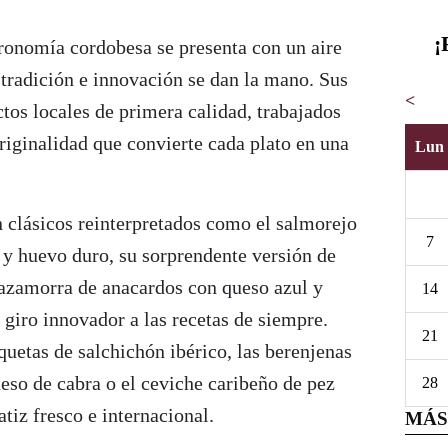
¡
ronomía cordobesa se presenta con un aire
tradición e innovación se dan la mano. Sus
<
tos locales de primera calidad, trabajados
riginalidad que convierte cada plato en una
Lun
n clásicos reinterpretados como el salmorejo
7
 y huevo duro, su sorprendente versión de
azamorra de anacardos con queso azul y
14
 giro innovador a las recetas de siempre.
21
uetas de salchichón ibérico, las berenjenas
ueso de cabra o el ceviche caribeño de pez
28
tiz fresco e internacional.
MÁS