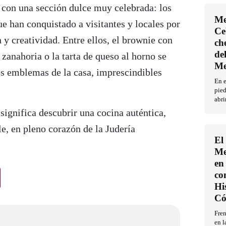
 con una sección dulce muy celebrada: los
Me
ue han conquistado a visitantes y locales por
Ce
n y creatividad. Entre ellos, el brownie con
ch
de
e zanahoria o la tarta de queso al horno se
Me
os emblemas de la casa, imprescindibles
En 
pied
abri
ignifica descubrir una cocina auténtica,
, en pleno corazón de la Judería
El
Me
en 
co
Hi
Có
Fren
en l