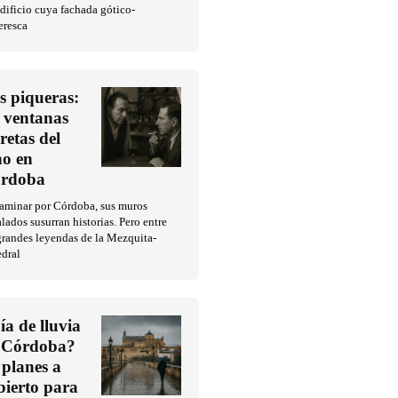
dificio cuya fachada gótico-
eresca
s piqueras:
s ventanas
cretas del
no en
rdoba
caminar por Córdoba, sus muros
lados susurran historias. Pero entre
grandes leyendas de la Mezquita-
edral
ía de lluvia
 Córdoba?
 planes a
bierto para