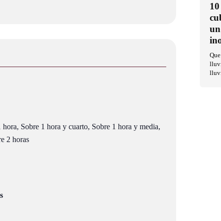
10
cu
un
in
Que 
lluv
lluv
 hora, Sobre 1 hora y cuarto, Sobre 1 hora y media,
re 2 horas
s