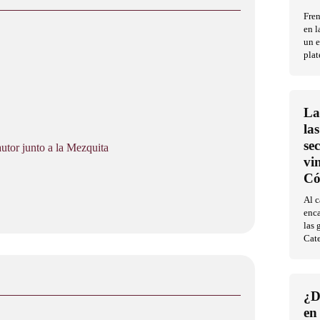
Fren
en l
un e
plat
La
la
se
tor junto a la Mezquita
vi
Có
Al 
enca
las 
Cat
¿D
en