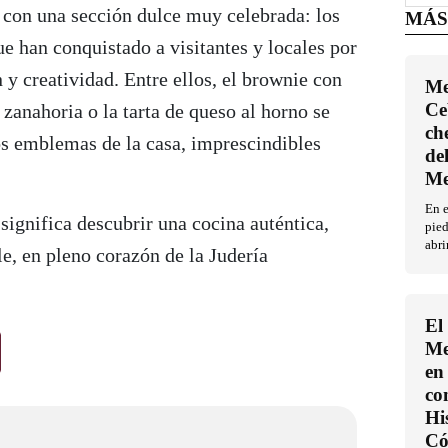
 con una sección dulce muy celebrada: los
MÁS
ue han conquistado a visitantes y locales por
n y creatividad. Entre ellos, el brownie con
Me
Ce
e zanahoria o la tarta de queso al horno se
ch
os emblemas de la casa, imprescindibles
de
Me
En 
ignifica descubrir una cocina auténtica,
pied
abri
, en pleno corazón de la Judería
El
Me
en 
co
Hi
Có