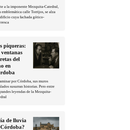
te a la imponente Mezquita-Catedral,
a emblemática calle Torrijos, se alza
dificio cuya fachada gótico-
eresca
s piqueras:
s ventanas
cretas del
no en
rdoba
caminar por Córdoba, sus muros
lados susurran historias. Pero entre
grandes leyendas de la Mezquita-
edral
ía de lluvia
 Córdoba?