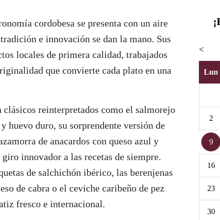
¡
ronomía cordobesa se presenta con un aire
tradición e innovación se dan la mano. Sus
<
tos locales de primera calidad, trabajados
riginalidad que convierte cada plato en una
Lun
n clásicos reinterpretados como el salmorejo
2
 y huevo duro, su sorprendente versión de
azamorra de anacardos con queso azul y
9
 giro innovador a las recetas de siempre.
16
uetas de salchichón ibérico, las berenjenas
ueso de cabra o el ceviche caribeño de pez
23
tiz fresco e internacional.
30