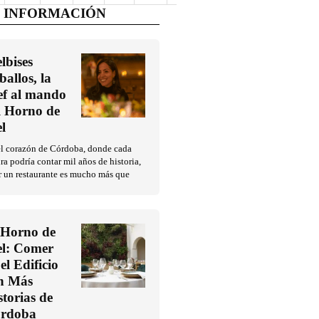
 INFORMACIÓN
lbises
ballos, la
ef al mando
l Horno de
l
el corazón de Córdoba, donde cada
ra podría contar mil años de historia,
r un restaurante es mucho más que
 Horno de
l: Comer
el Edificio
n Más
storias de
rdoba