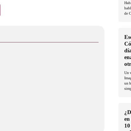
Habl
habl
de C
Es
Có
dí
en
ot
Un v
Imag
un b
sim
¿D
en
10