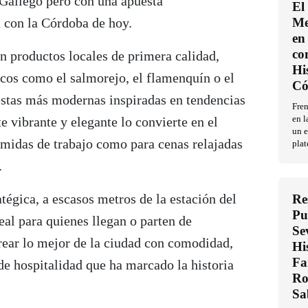
 Gallego pero con una apuesta
El
 con la Córdoba de hoy.
Me
en 
co
n productos locales de primera calidad,
Hi
icos como el salmorejo, el flamenquín o el
Có
uestas más modernas inspiradas en tendencias
Fren
e vibrante y elegante lo convierte en el
en l
un e
omidas de trabajo como para cenas relajadas
plat
.
atégica, a escasos metros de la estación del
Re
Pu
al para quienes llegan o parten de
Se
ear lo mejor de la ciudad con comodidad,
Hi
Fa
 de hospitalidad que ha marcado la historia
Ro
Sa