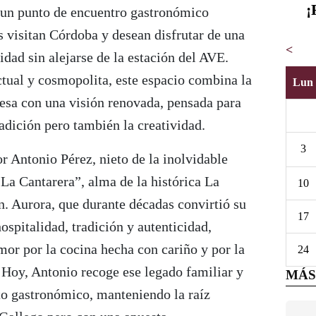
¡
un punto de encuentro gastronómico
 visitan Córdoba y desean disfrutar de una
<
idad sin alejarse de la estación del AVE.
tual y cosmopolita, este espacio combina la
Lun
besa con una visión renovada, pensada para
radición pero también la creatividad.
3
or Antonio Pérez, nieto de la inolvidable
La Cantarera”, alma de la histórica La
10
n. Aurora, que durante décadas convirtió su
17
ospitalidad, tradición y autenticidad,
amor por la cocina hecha con cariño y por la
24
. Hoy, Antonio recoge ese legado familiar y
MÁS
to gastronómico, manteniendo la raíz