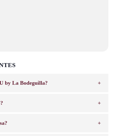
NTES
U by La Bodeguilla?
e?
sa?