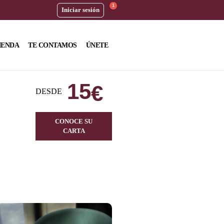
1
Iniciar sesión
IENDA
TE CONTAMOS
ÚNETE
15
€
DESDE
CONOCE SU
CARTA