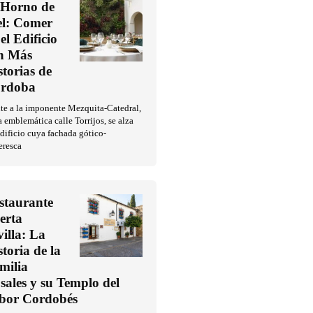
 Horno de
l: Comer
el Edificio
n Más
storias de
rdoba
te a la imponente Mezquita-Catedral,
a emblemática calle Torrijos, se alza
dificio cuya fachada gótico-
eresca
staurante
erta
villa: La
storia de la
milia
sales y su Templo del
bor Cordobés