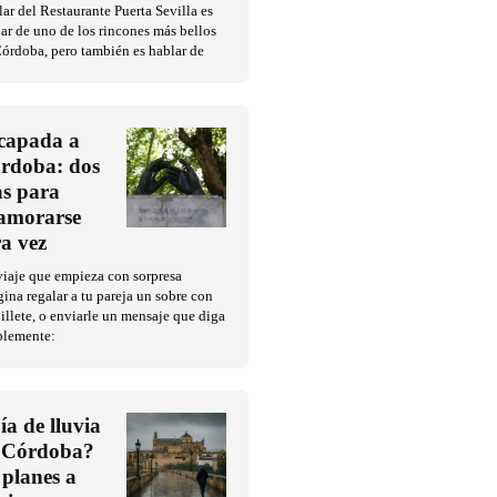
ar del Restaurante Puerta Sevilla es
ar de uno de los rincones más bellos
órdoba, pero también es hablar de
capada a
rdoba: dos
as para
amorarse
ra vez
iaje que empieza con sorpresa
ina regalar a tu pareja un sobre con
illete, o enviarle un mensaje que diga
plemente:
ía de lluvia
 Córdoba?
 planes a