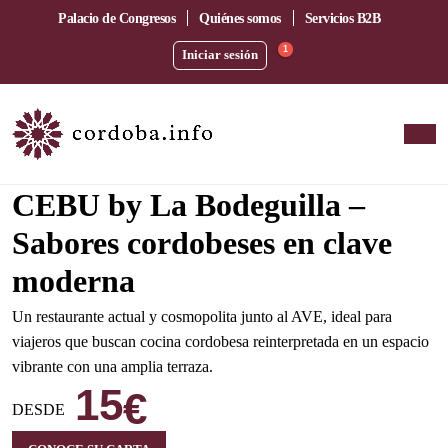
Palacio de Congresos
Quiénes somos
Servicios B2B
1
Iniciar sesión
Amplia terraza junto a la estación del AVE
CEBU by La Bodeguilla –
Sabores cordobeses en clave
moderna
Un restaurante actual y cosmopolita junto al AVE, ideal para
viajeros que buscan cocina cordobesa reinterpretada en un espacio
vibrante con una amplia terraza.
15
€
DESDE