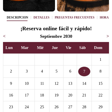
DESCRIPCIÓN
DETALLES
PREGUNTAS FRECUENTES
HORAR
¡Reserva online fácil y rápido!
<
Septiembre 2030
>
Lun
Mar
Mié
Jue
Vie
Sáb
Dom
1
2
3
4
5
6
8
7
9
10
11
12
13
14
15
16
17
18
19
20
21
22
23
24
25
26
27
28
29