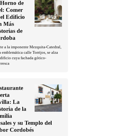
 Horno de
l: Comer
el Edificio
n Más
storias de
rdoba
te a la imponente Mezquita-Catedral,
a emblemática calle Torrijos, se alza
dificio cuya fachada gótico-
eresca
staurante
erta
villa: La
storia de la
milia
sales y su Templo del
bor Cordobés