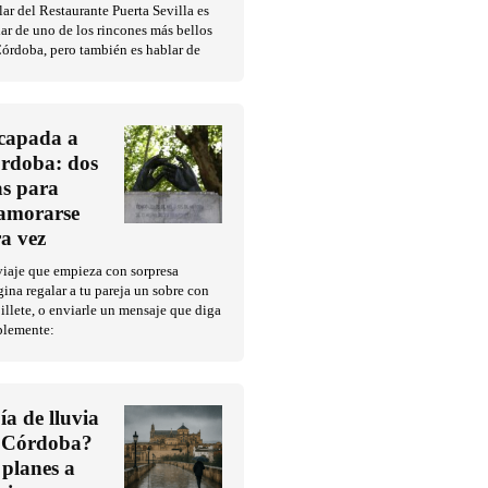
ar del Restaurante Puerta Sevilla es
ar de uno de los rincones más bellos
órdoba, pero también es hablar de
capada a
rdoba: dos
as para
amorarse
ra vez
iaje que empieza con sorpresa
ina regalar a tu pareja un sobre con
illete, o enviarle un mensaje que diga
plemente:
ía de lluvia
 Córdoba?
 planes a