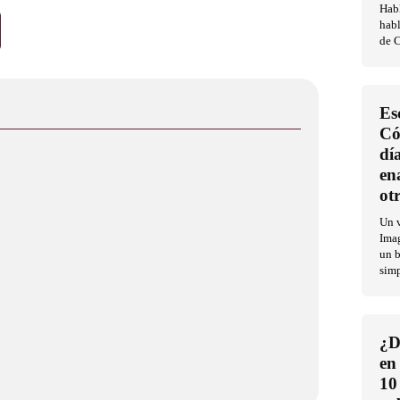
Habl
habl
de C
Es
Có
dí
en
ot
Un v
Imag
un b
sim
¿D
en
10