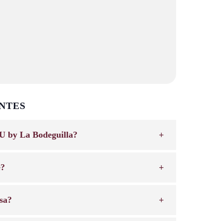
NTES
U by La Bodeguilla?
e?
sa?