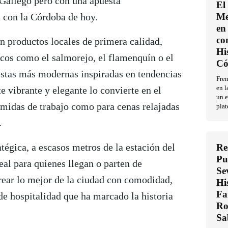
 Gallego pero con una apuesta
El
 con la Córdoba de hoy.
Me
en 
co
n productos locales de primera calidad,
Hi
icos como el salmorejo, el flamenquín o el
Có
uestas más modernas inspiradas en tendencias
Fren
e vibrante y elegante lo convierte en el
en l
un e
omidas de trabajo como para cenas relajadas
plat
.
atégica, a escasos metros de la estación del
Re
Pu
al para quienes llegan o parten de
Se
ear lo mejor de la ciudad con comodidad,
Hi
Fa
 de hospitalidad que ha marcado la historia
Ro
Sa