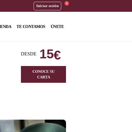
1
Iniciar sesión
IENDA
TE CONTAMOS
ÚNETE
15
€
DESDE
CONOCE SU
CARTA