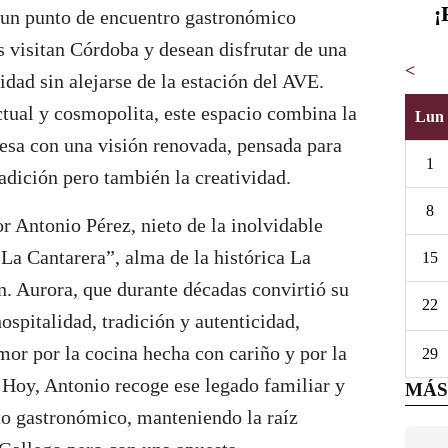
¡
un punto de encuentro gastronómico
 visitan Córdoba y desean disfrutar de una
<
idad sin alejarse de la estación del AVE.
tual y cosmopolita, este espacio combina la
Lun
besa con una visión renovada, pensada para
1
radición pero también la creatividad.
8
or Antonio Pérez, nieto de la inolvidable
La Cantarera”, alma de la histórica La
15
n. Aurora, que durante décadas convirtió su
22
ospitalidad, tradición y autenticidad,
amor por la cocina hecha con cariño y por la
29
. Hoy, Antonio recoge ese legado familiar y
MÁS
to gastronómico, manteniendo la raíz