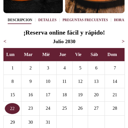
DESCRIPCIÓN
DETALLES
PREGUNTAS FRECUENTES
HORAR
¡Reserva online fácil y rápido!
<
Julio 2030
>
Lun
Mar
Mié
Jue
Vie
Sáb
Dom
1
2
3
4
5
6
7
8
9
10
11
12
13
14
15
16
17
18
19
20
21
23
24
25
26
27
28
22
29
30
31