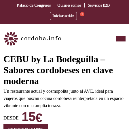
Palacio de Congresos
Quiénes somos
Servicios B2B
1
Iniciar sesión
Amplia terraza junto a la estación del AVE
CEBU by La Bodeguilla –
Sabores cordobeses en clave
moderna
Un restaurante actual y cosmopolita junto al AVE, ideal para
viajeros que buscan cocina cordobesa reinterpretada en un espacio
vibrante con una amplia terraza.
15
€
DESDE