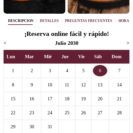
DESCRIPCIÓN
DETALLES
PREGUNTAS FRECUENTES
HORAR
¡Reserva online fácil y rápido!
<
Julio 2030
>
Lun
Mar
Mié
Jue
Vie
Sáb
Dom
1
2
3
4
5
6
7
8
9
10
11
12
13
14
15
16
17
18
19
20
21
22
23
24
25
26
27
28
29
30
31