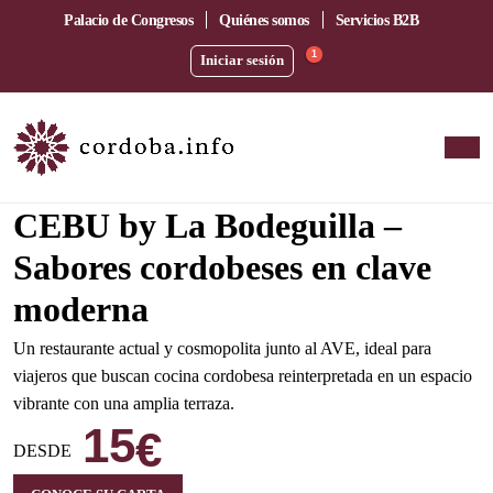
Palacio de Congresos
Quiénes somos
Servicios B2B
1
Iniciar sesión
Amplia terraza junto a la estación del AVE
CEBU by La Bodeguilla –
Sabores cordobeses en clave
moderna
Un restaurante actual y cosmopolita junto al AVE, ideal para
viajeros que buscan cocina cordobesa reinterpretada en un espacio
vibrante con una amplia terraza.
15
€
DESDE