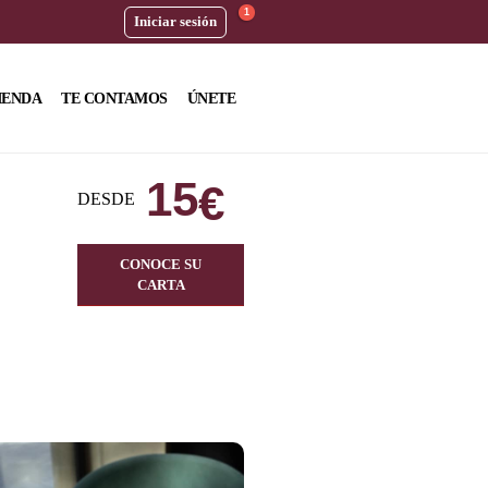
1
Iniciar sesión
IENDA
TE CONTAMOS
ÚNETE
15
€
DESDE
CONOCE SU
CARTA