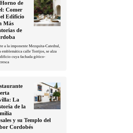
 Horno de
l: Comer
el Edificio
n Más
storias de
rdoba
te a la imponente Mezquita-Catedral,
a emblemática calle Torrijos, se alza
dificio cuya fachada gótico-
eresca
staurante
erta
villa: La
storia de la
milia
sales y su Templo del
bor Cordobés