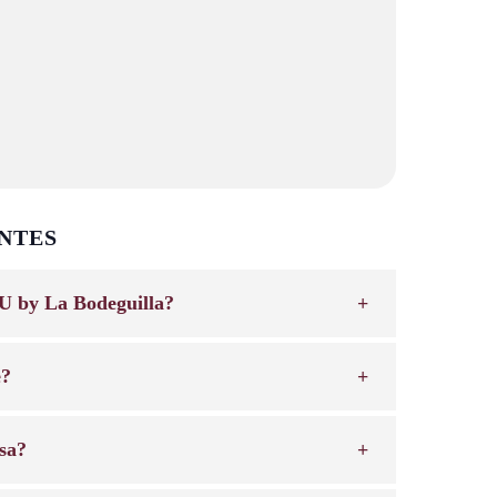
NTES
U by La Bodeguilla?
e?
sa?