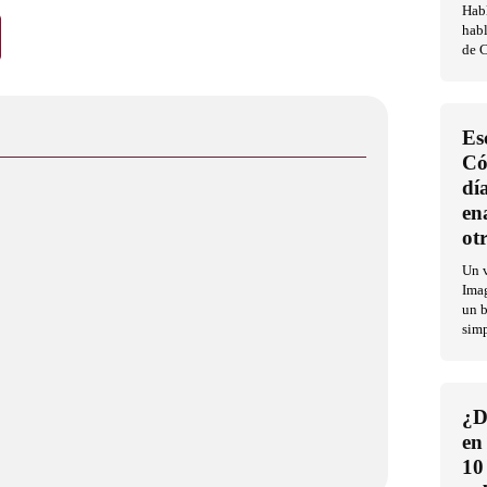
Habl
habl
de C
Es
Có
dí
en
ot
Un v
Imag
un b
sim
¿D
en
10