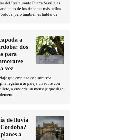
ar del Restaurante Puerta Sevilla es
ar de uno de los rincones más bellos
órdoba, pero también es hablar de
capada a
rdoba: dos
as para
amorarse
ra vez
iaje que empieza con sorpresa
ina regalar a tu pareja un sobre con
illete, o enviarle un mensaje que diga
plemente:
ía de lluvia
 Córdoba?
 planes a