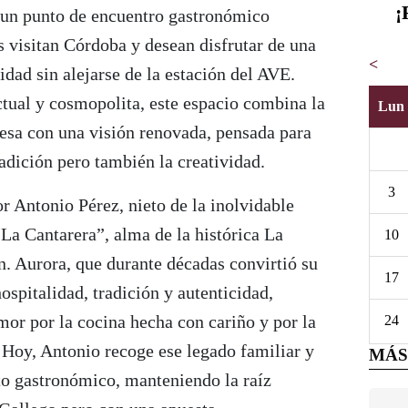
¡
un punto de encuentro gastronómico
 visitan Córdoba y desean disfrutar de una
<
idad sin alejarse de la estación del AVE.
tual y cosmopolita, este espacio combina la
Lun
besa con una visión renovada, pensada para
radición pero también la creatividad.
3
or Antonio Pérez, nieto de la inolvidable
La Cantarera”, alma de la histórica La
10
n. Aurora, que durante décadas convirtió su
17
ospitalidad, tradición y autenticidad,
amor por la cocina hecha con cariño y por la
24
. Hoy, Antonio recoge ese legado familiar y
MÁS
to gastronómico, manteniendo la raíz