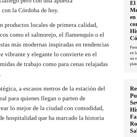
 Gallego pero con una apuesta
El
 con la Córdoba de hoy.
Me
en 
co
n productos locales de primera calidad,
Hi
icos como el salmorejo, el flamenquín o el
Có
uestas más modernas inspiradas en tendencias
Fren
e vibrante y elegante lo convierte en el
en l
un e
omidas de trabajo como para cenas relajadas
plat
.
atégica, a escasos metros de la estación del
Re
Pu
al para quienes llegan o parten de
Se
ear lo mejor de la ciudad con comodidad,
Hi
Fa
 de hospitalidad que ha marcado la historia
Ro
Sa