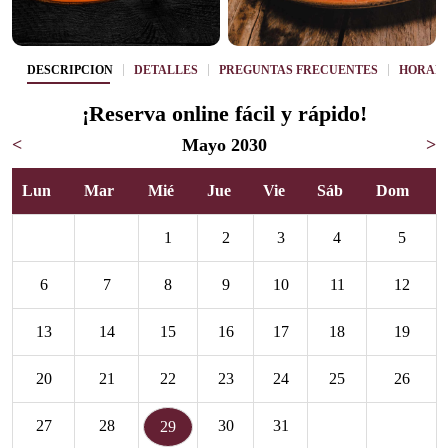
DESCRIPCIÓN
DETALLES
PREGUNTAS FRECUENTES
HORAR
¡Reserva online fácil y rápido!
<
Mayo 2030
>
Lun
Mar
Mié
Jue
Vie
Sáb
Dom
1
2
3
4
5
6
7
8
9
10
11
12
13
14
15
16
17
18
19
20
21
22
23
24
25
26
27
28
30
31
29