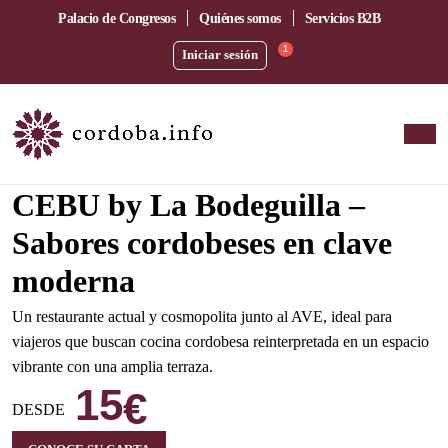
Palacio de Congresos
Quiénes somos
Servicios B2B
1
Iniciar sesión
Amplia terraza junto a la estación del AVE
CEBU by La Bodeguilla –
Sabores cordobeses en clave
moderna
Un restaurante actual y cosmopolita junto al AVE, ideal para
viajeros que buscan cocina cordobesa reinterpretada en un espacio
vibrante con una amplia terraza.
15
€
DESDE