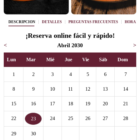
DESCRIPCIÓN
DETALLES
PREGUNTAS FRECUENTES
HORAR
¡Reserva online fácil y rápido!
<
Abril 2030
>
Lun
Mar
Mié
Jue
Vie
Sáb
Dom
1
2
3
4
5
6
7
8
9
10
11
12
13
14
15
16
17
18
19
20
21
22
24
25
26
27
28
23
29
30