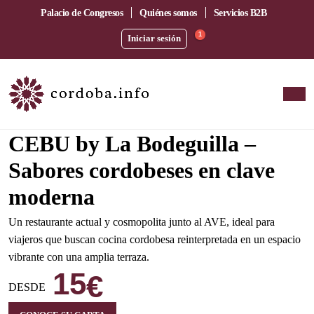
Palacio de Congresos
Quiénes somos
Servicios B2B
1
Iniciar sesión
Amplia terraza junto a la estación del AVE
CEBU by La Bodeguilla –
Sabores cordobeses en clave
moderna
Un restaurante actual y cosmopolita junto al AVE, ideal para
viajeros que buscan cocina cordobesa reinterpretada en un espacio
vibrante con una amplia terraza.
15
€
DESDE