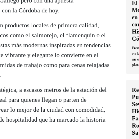
 Gallego pero con una apuesta
El
 con la Córdoba de hoy.
Me
en 
co
n productos locales de primera calidad,
Hi
icos como el salmorejo, el flamenquín o el
Có
uestas más modernas inspiradas en tendencias
Fren
e vibrante y elegante lo convierte en el
en l
un e
omidas de trabajo como para cenas relajadas
plat
.
atégica, a escasos metros de la estación del
Re
Pu
al para quienes llegan o parten de
Se
ear lo mejor de la ciudad con comodidad,
Hi
Fa
 de hospitalidad que ha marcado la historia
Ro
Sa