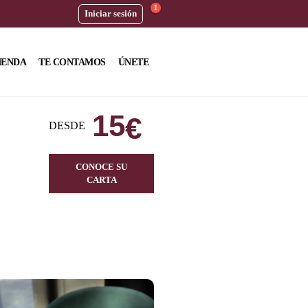
1
Iniciar sesión
IENDA
TE CONTAMOS
ÚNETE
15
€
DESDE
CONOCE SU
CARTA