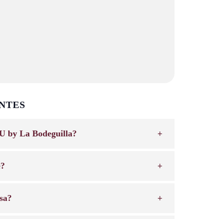
NTES
U by La Bodeguilla?
e?
sa?