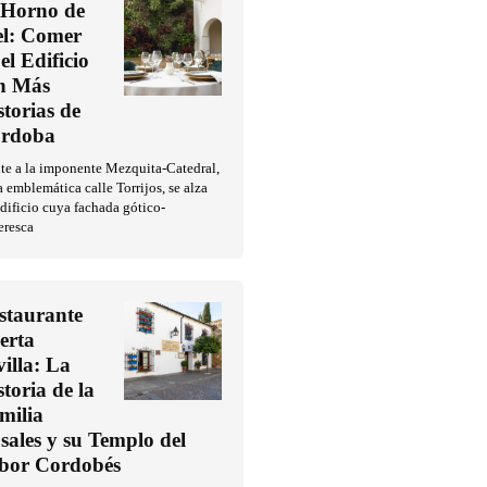
 Horno de
l: Comer
el Edificio
n Más
storias de
rdoba
te a la imponente Mezquita-Catedral,
a emblemática calle Torrijos, se alza
dificio cuya fachada gótico-
eresca
staurante
erta
villa: La
storia de la
milia
sales y su Templo del
bor Cordobés