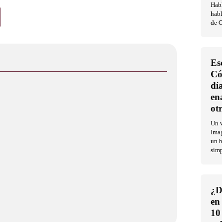
Habl
habl
de C
Es
Có
dí
en
ot
Un v
Imag
un b
sim
¿D
en
10