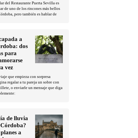
ar del Restaurante Puerta Sevilla es
ar de uno de los rincones más bellos
órdoba, pero también es hablar de
capada a
rdoba: dos
as para
amorarse
ra vez
iaje que empieza con sorpresa
ina regalar a tu pareja un sobre con
illete, o enviarle un mensaje que diga
plemente:
ía de lluvia
 Córdoba?
 planes a