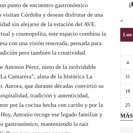
¡
un punto de encuentro gastronómico
 visitan Córdoba y desean disfrutar de una
<
idad sin alejarse de la estación del AVE.
tual y cosmopolita, este espacio combina la
Lun
besa con una visión renovada, pensada para
radición pero también la creatividad.
4
or Antonio Pérez, nieto de la inolvidable
La Cantarera”, alma de la histórica La
11
n. Aurora, que durante décadas convirtió su
18
ospitalidad, tradición y autenticidad,
amor por la cocina hecha con cariño y por la
25
. Hoy, Antonio recoge ese legado familiar y
MÁS
to gastronómico, manteniendo la raíz