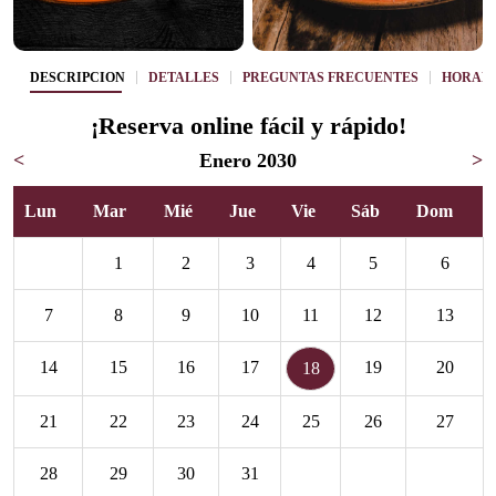
DESCRIPCIÓN
DETALLES
PREGUNTAS FRECUENTES
HORAR
¡Reserva online fácil y rápido!
<
Enero 2030
>
Lun
Mar
Mié
Jue
Vie
Sáb
Dom
1
2
3
4
5
6
7
8
9
10
11
12
13
14
15
16
17
19
20
18
21
22
23
24
25
26
27
28
29
30
31