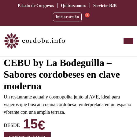
Palacio de Congresos
Quiénes somos
Servicios B2B
1
Iniciar sesión
Amplia terraza junto a la estación del AVE
CEBU by La Bodeguilla –
Sabores cordobeses en clave
moderna
Un restaurante actual y cosmopolita junto al AVE, ideal para
viajeros que buscan cocina cordobesa reinterpretada en un espacio
vibrante con una amplia terraza.
15
€
DESDE