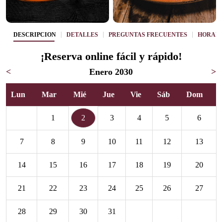
DESCRIPCIÓN
DETALLES
PREGUNTAS FRECUENTES
HORAR
¡Reserva online fácil y rápido!
<
Enero 2030
>
Lun
Mar
Mié
Jue
Vie
Sáb
Dom
1
2
3
4
5
6
7
8
9
10
11
12
13
14
15
16
17
18
19
20
21
22
23
24
25
26
27
28
29
30
31