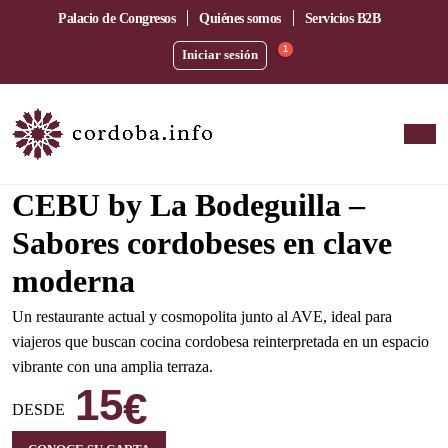
Palacio de Congresos
Quiénes somos
Servicios B2B
1
Iniciar sesión
Amplia terraza junto a la estación del AVE
CEBU by La Bodeguilla –
Sabores cordobeses en clave
moderna
Un restaurante actual y cosmopolita junto al AVE, ideal para
viajeros que buscan cocina cordobesa reinterpretada en un espacio
vibrante con una amplia terraza.
15
€
DESDE