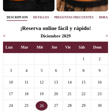
DESCRIPCIÓN
DETALLES
PREGUNTAS FRECUENTES
HORAR
¡Reserva online fácil y rápido!
<
Diciembre 2029
>
Lun
Mar
Mié
Jue
Vie
Sáb
Dom
1
2
3
4
5
6
7
8
9
10
11
12
13
14
15
16
17
18
19
20
21
22
23
24
25
27
28
29
30
26