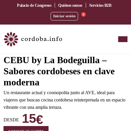
Palacio de Congresos
Quiénes somos
Servicios B2B
1
Iniciar sesión
Amplia terraza junto a la estación del AVE
CEBU by La Bodeguilla –
Sabores cordobeses en clave
moderna
Un restaurante actual y cosmopolita junto al AVE, ideal para
viajeros que buscan cocina cordobesa reinterpretada en un espacio
vibrante con una amplia terraza.
15
€
DESDE