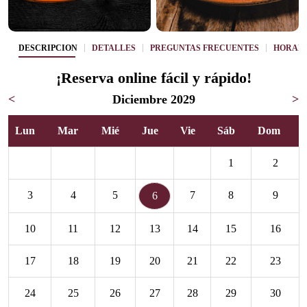
DESCRIPCIÓN
DETALLES
PREGUNTAS FRECUENTES
HORAR
¡Reserva online fácil y rápido!
<
Diciembre 2029
>
Lun
Mar
Mié
Jue
Vie
Sáb
Dom
1
2
3
4
5
7
8
9
6
10
11
12
13
14
15
16
17
18
19
20
21
22
23
24
25
26
27
28
29
30