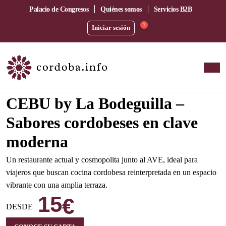
Palacio de Congresos
Quiénes somos
Servicios B2B
1
Iniciar sesión
Amplia terraza junto a la estación del AVE
CEBU by La Bodeguilla –
Sabores cordobeses en clave
moderna
Un restaurante actual y cosmopolita junto al AVE, ideal para
viajeros que buscan cocina cordobesa reinterpretada en un espacio
vibrante con una amplia terraza.
15
€
DESDE