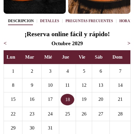
DESCRIPCIÓN
DETALLES
PREGUNTAS FRECUENTES
HORAR
¡Reserva online fácil y rápido!
<
Octubre 2029
>
Lun
Mar
Mié
Jue
Vie
Sáb
Dom
1
2
3
4
5
6
7
8
9
10
11
12
13
14
15
16
17
19
20
21
18
22
23
24
25
26
27
28
29
30
31