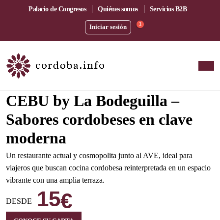
Palacio de Congresos
Quiénes somos
Servicios B2B
1
Iniciar sesión
Amplia terraza junto a la estación del AVE
CEBU by La Bodeguilla –
Sabores cordobeses en clave
moderna
Un restaurante actual y cosmopolita junto al AVE, ideal para
viajeros que buscan cocina cordobesa reinterpretada en un espacio
vibrante con una amplia terraza.
15
€
DESDE