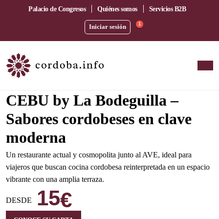
Palacio de Congresos
Quiénes somos
Servicios B2B
1
Iniciar sesión
Amplia terraza junto a la estación del AVE
CEBU by La Bodeguilla –
Sabores cordobeses en clave
moderna
Un restaurante actual y cosmopolita junto al AVE, ideal para
viajeros que buscan cocina cordobesa reinterpretada en un espacio
vibrante con una amplia terraza.
15
€
DESDE