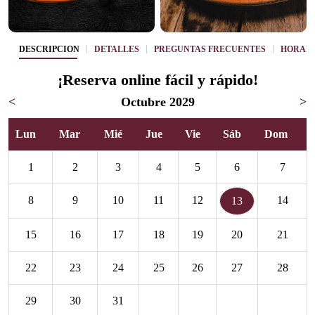
DESCRIPCIÓN
DETALLES
PREGUNTAS FRECUENTES
HORAR
¡Reserva online fácil y rápido!
<
Octubre 2029
>
Lun
Mar
Mié
Jue
Vie
Sáb
Dom
1
2
3
4
5
6
7
8
9
10
11
12
14
13
15
16
17
18
19
20
21
22
23
24
25
26
27
28
29
30
31