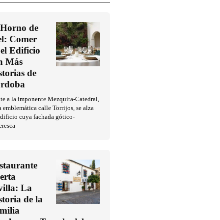
 Horno de
l: Comer
el Edificio
n Más
storias de
rdoba
te a la imponente Mezquita-Catedral,
a emblemática calle Torrijos, se alza
dificio cuya fachada gótico-
eresca
staurante
erta
villa: La
storia de la
milia