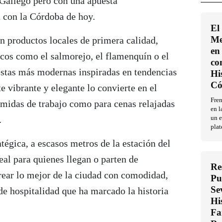
 Gallego pero con una apuesta
 con la Córdoba de hoy.
El
Me
n productos locales de primera calidad,
en 
icos como el salmorejo, el flamenquín o el
co
uestas más modernas inspiradas en tendencias
Hi
Có
e vibrante y elegante lo convierte en el
Fren
omidas de trabajo como para cenas relajadas
en l
.
un e
plat
atégica, a escasos metros de la estación del
al para quienes llegan o parten de
Re
ear lo mejor de la ciudad con comodidad,
Pu
Se
 de hospitalidad que ha marcado la historia
Hi
Fa