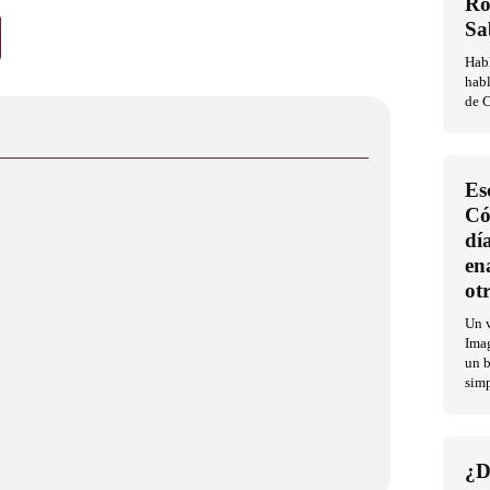
Ro
Sa
Habl
habl
de C
Es
Có
dí
en
ot
Un v
Imag
un b
sim
¿D