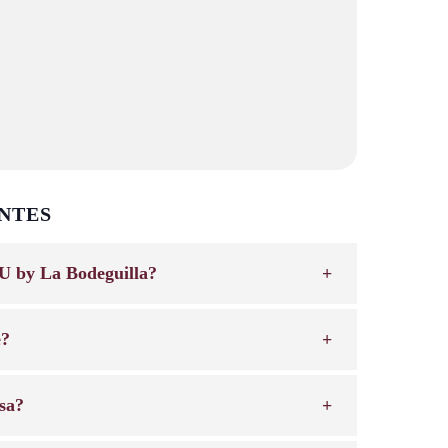
NTES
U by La Bodeguilla?
e?
sa?