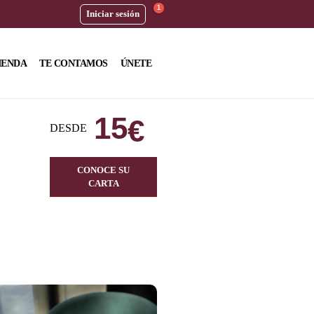
1
Iniciar sesión
IENDA
TE CONTAMOS
ÚNETE
15
€
DESDE
CONOCE SU
CARTA