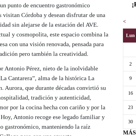
¡
un punto de encuentro gastronómico
 visitan Córdoba y desean disfrutar de una
<
idad sin alejarse de la estación del AVE.
tual y cosmopolita, este espacio combina la
Lun
besa con una visión renovada, pensada para
radición pero también la creatividad.
2
or Antonio Pérez, nieto de la inolvidable
La Cantarera”, alma de la histórica La
9
n. Aurora, que durante décadas convirtió su
16
ospitalidad, tradición y autenticidad,
amor por la cocina hecha con cariño y por la
23
. Hoy, Antonio recoge ese legado familiar y
30
to gastronómico, manteniendo la raíz
MÁS