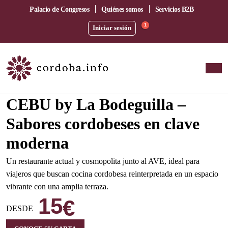
Palacio de Congresos
Quiénes somos
Servicios B2B
1
Iniciar sesión
Amplia terraza junto a la estación del AVE
CEBU by La Bodeguilla –
Sabores cordobeses en clave
moderna
Un restaurante actual y cosmopolita junto al AVE, ideal para
viajeros que buscan cocina cordobesa reinterpretada en un espacio
vibrante con una amplia terraza.
15
€
DESDE