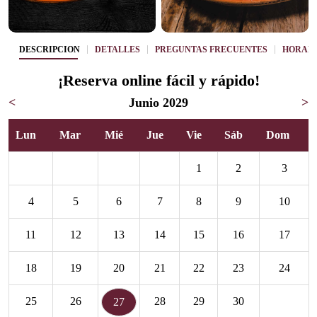
DESCRIPCIÓN
DETALLES
PREGUNTAS FRECUENTES
HORAR
¡Reserva online fácil y rápido!
<
Junio 2029
>
Lun
Mar
Mié
Jue
Vie
Sáb
Dom
1
2
3
4
5
6
7
8
9
10
11
12
13
14
15
16
17
18
19
20
21
22
23
24
25
26
28
29
30
27