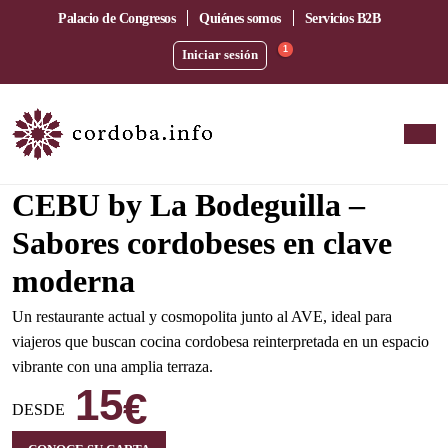
Palacio de Congresos
Quiénes somos
Servicios B2B
1
Iniciar sesión
Amplia terraza junto a la estación del AVE
CEBU by La Bodeguilla –
Sabores cordobeses en clave
moderna
Un restaurante actual y cosmopolita junto al AVE, ideal para
viajeros que buscan cocina cordobesa reinterpretada en un espacio
vibrante con una amplia terraza.
15
€
DESDE