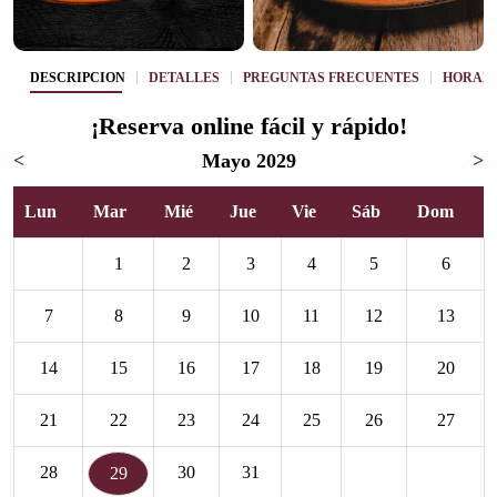
DESCRIPCIÓN
DETALLES
PREGUNTAS FRECUENTES
HORAR
¡Reserva online fácil y rápido!
<
Mayo 2029
>
Lun
Mar
Mié
Jue
Vie
Sáb
Dom
1
2
3
4
5
6
7
8
9
10
11
12
13
14
15
16
17
18
19
20
21
22
23
24
25
26
27
28
30
31
29