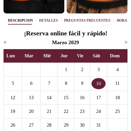
DESCRIPCIÓN
DETALLES
PREGUNTAS FRECUENTES
HORAR
¡Reserva online fácil y rápido!
<
Marzo 2029
>
Lun
Mar
Mié
Jue
Vie
Sáb
Dom
1
2
3
4
5
6
7
8
9
11
10
12
13
14
15
16
17
18
19
20
21
22
23
24
25
26
27
28
29
30
31