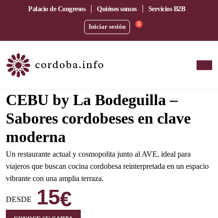
Palacio de Congresos
Quiénes somos
Servicios B2B
1
Iniciar sesión
Amplia terraza junto a la estación del AVE
CEBU by La Bodeguilla –
Sabores cordobeses en clave
moderna
Un restaurante actual y cosmopolita junto al AVE, ideal para
viajeros que buscan cocina cordobesa reinterpretada en un espacio
vibrante con una amplia terraza.
15
€
DESDE