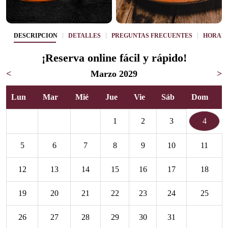
DESCRIPCIÓN
DETALLES
PREGUNTAS FRECUENTES
HORAR
¡Reserva online fácil y rápido!
<
Marzo 2029
>
Lun
Mar
Mié
Jue
Vie
Sáb
Dom
1
2
3
4
5
6
7
8
9
10
11
12
13
14
15
16
17
18
19
20
21
22
23
24
25
26
27
28
29
30
31