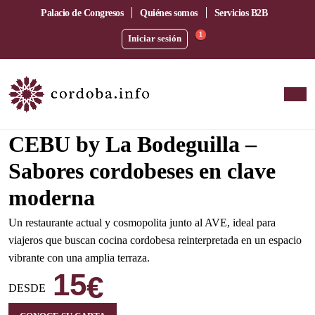
Palacio de Congresos
Quiénes somos
Servicios B2B
1
Iniciar sesión
Amplia terraza junto a la estación del AVE
CEBU by La Bodeguilla –
Sabores cordobeses en clave
moderna
Un restaurante actual y cosmopolita junto al AVE, ideal para
viajeros que buscan cocina cordobesa reinterpretada en un espacio
vibrante con una amplia terraza.
15
€
DESDE