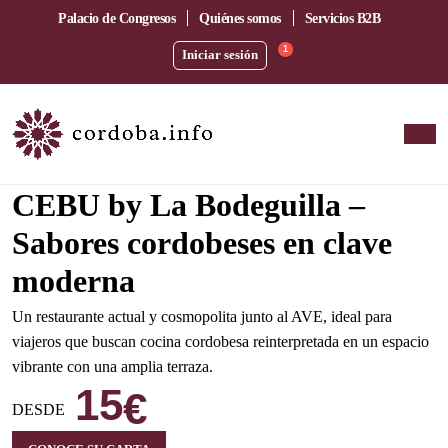
Palacio de Congresos
Quiénes somos
Servicios B2B
1
Iniciar sesión
Amplia terraza junto a la estación del AVE
CEBU by La Bodeguilla –
Sabores cordobeses en clave
moderna
Un restaurante actual y cosmopolita junto al AVE, ideal para
viajeros que buscan cocina cordobesa reinterpretada en un espacio
vibrante con una amplia terraza.
15
€
DESDE