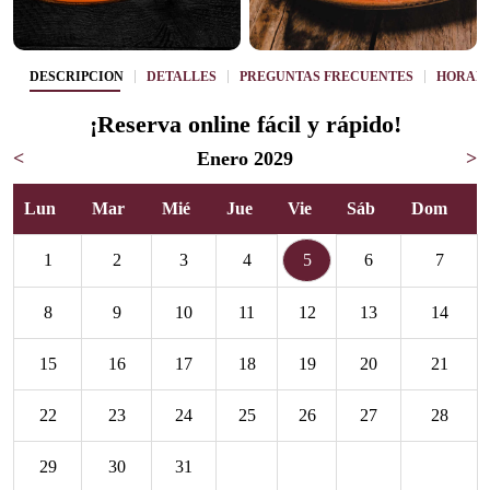
DESCRIPCIÓN
DETALLES
PREGUNTAS FRECUENTES
HORAR
¡Reserva online fácil y rápido!
<
Enero 2029
>
Lun
Mar
Mié
Jue
Vie
Sáb
Dom
1
2
3
4
5
6
7
8
9
10
11
12
13
14
15
16
17
18
19
20
21
22
23
24
25
26
27
28
29
30
31