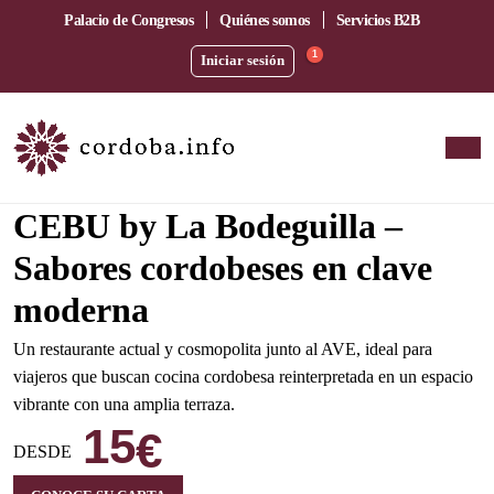
Palacio de Congresos
Quiénes somos
Servicios B2B
1
Iniciar sesión
Amplia terraza junto a la estación del AVE
CEBU by La Bodeguilla –
Sabores cordobeses en clave
moderna
Un restaurante actual y cosmopolita junto al AVE, ideal para
viajeros que buscan cocina cordobesa reinterpretada en un espacio
vibrante con una amplia terraza.
15
€
DESDE