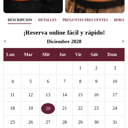
DESCRIPCIÓN
DETALLES
PREGUNTAS FRECUENTES
HORAR
¡Reserva online fácil y rápido!
<
Diciembre 2028
>
Lun
Mar
Mié
Jue
Vie
Sáb
Dom
1
2
3
4
5
6
7
8
9
10
11
12
13
14
15
16
17
18
19
21
22
23
24
20
25
26
27
28
29
30
31