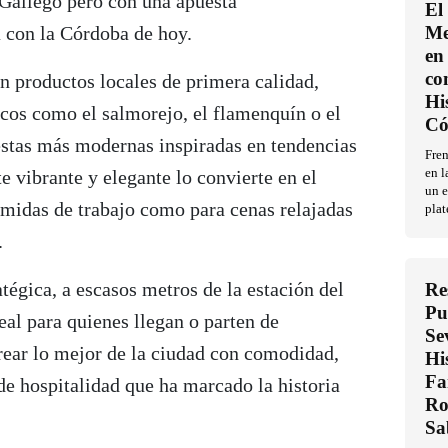
 Gallego pero con una apuesta
El
 con la Córdoba de hoy.
Me
en 
co
n productos locales de primera calidad,
Hi
icos como el salmorejo, el flamenquín o el
Có
uestas más modernas inspiradas en tendencias
Fren
e vibrante y elegante lo convierte en el
en l
un e
omidas de trabajo como para cenas relajadas
plat
.
atégica, a escasos metros de la estación del
Re
Pu
al para quienes llegan o parten de
Se
ear lo mejor de la ciudad con comodidad,
Hi
Fa
 de hospitalidad que ha marcado la historia
Ro
Sa