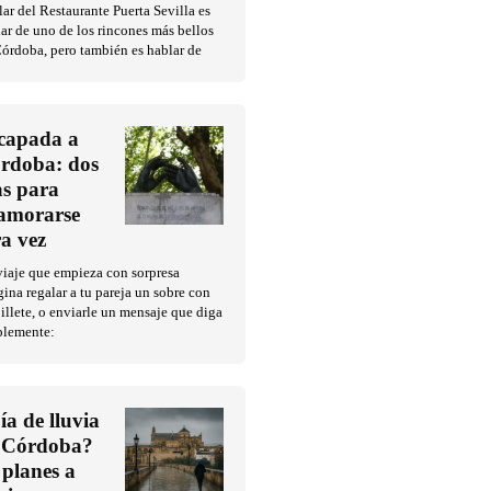
ar del Restaurante Puerta Sevilla es
ar de uno de los rincones más bellos
órdoba, pero también es hablar de
capada a
rdoba: dos
as para
amorarse
ra vez
iaje que empieza con sorpresa
ina regalar a tu pareja un sobre con
illete, o enviarle un mensaje que diga
plemente:
ía de lluvia
 Córdoba?
 planes a