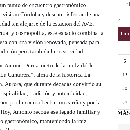
¡
un punto de encuentro gastronómico
 visitan Córdoba y desean disfrutar de una
<
idad sin alejarse de la estación del AVE.
tual y cosmopolita, este espacio combina la
Lun
besa con una visión renovada, pensada para
radición pero también la creatividad.
6
or Antonio Pérez, nieto de la inolvidable
La Cantarera”, alma de la histórica La
13
n. Aurora, que durante décadas convirtió su
20
ospitalidad, tradición y autenticidad,
amor por la cocina hecha con cariño y por la
27
. Hoy, Antonio recoge ese legado familiar y
MÁS
to gastronómico, manteniendo la raíz