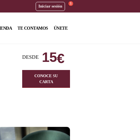
1
Iniciar sesión
IENDA
TE CONTAMOS
ÚNETE
15
€
DESDE
CONOCE SU
CARTA