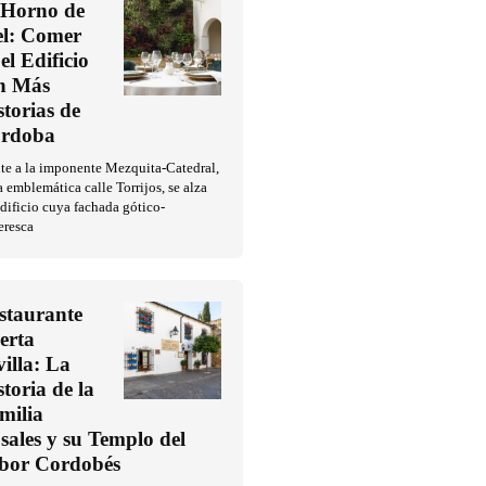
 Horno de
l: Comer
el Edificio
n Más
storias de
rdoba
te a la imponente Mezquita-Catedral,
a emblemática calle Torrijos, se alza
dificio cuya fachada gótico-
eresca
staurante
erta
villa: La
storia de la
milia
sales y su Templo del
bor Cordobés