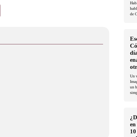
Habl
habl
de C
Es
Có
dí
en
ot
Un v
Imag
un b
sim
¿D
en
10