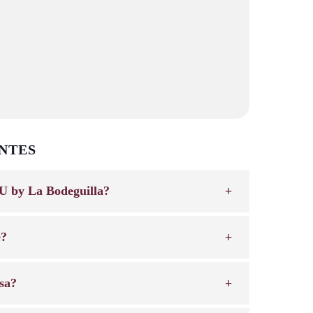
NTES
U by La Bodeguilla?
e?
sa?