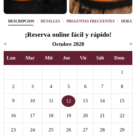
DESCRIPCIÓN
DETALLES
PREGUNTAS FRECUENTES
HORAR
¡Reserva online fácil y rápido!
<
Octubre 2028
>
Lun
Mar
Mié
Jue
Vie
Sáb
Dom
1
2
3
4
5
6
7
8
9
10
11
13
14
15
12
16
17
18
19
20
21
22
23
24
25
26
27
28
29