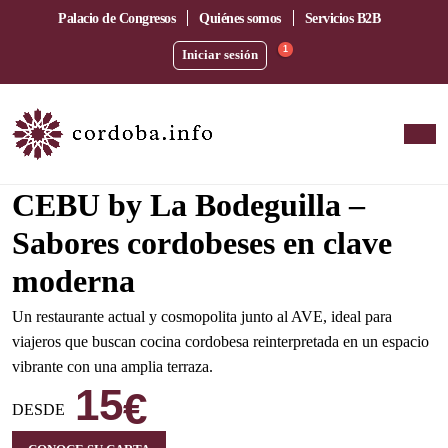
Palacio de Congresos
Quiénes somos
Servicios B2B
1
Iniciar sesión
Amplia terraza junto a la estación del AVE
CEBU by La Bodeguilla –
Sabores cordobeses en clave
moderna
Un restaurante actual y cosmopolita junto al AVE, ideal para
viajeros que buscan cocina cordobesa reinterpretada en un espacio
vibrante con una amplia terraza.
15
€
DESDE