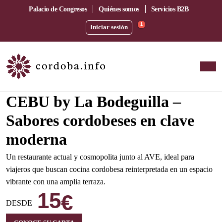
Palacio de Congresos
Quiénes somos
Servicios B2B
1
Iniciar sesión
Amplia terraza junto a la estación del AVE
CEBU by La Bodeguilla –
Sabores cordobeses en clave
moderna
Un restaurante actual y cosmopolita junto al AVE, ideal para
viajeros que buscan cocina cordobesa reinterpretada en un espacio
vibrante con una amplia terraza.
15
€
DESDE