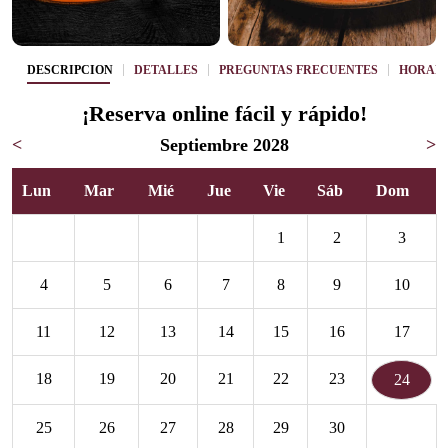
DESCRIPCIÓN
DETALLES
PREGUNTAS FRECUENTES
HORAR
¡Reserva online fácil y rápido!
<
Septiembre 2028
>
Lun
Mar
Mié
Jue
Vie
Sáb
Dom
1
2
3
4
5
6
7
8
9
10
11
12
13
14
15
16
17
18
19
20
21
22
23
24
25
26
27
28
29
30