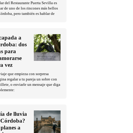
ar del Restaurante Puerta Sevilla es
ar de uno de los rincones más bellos
órdoba, pero también es hablar de
capada a
rdoba: dos
as para
amorarse
ra vez
iaje que empieza con sorpresa
ina regalar a tu pareja un sobre con
illete, o enviarle un mensaje que diga
plemente:
ía de lluvia
 Córdoba?
 planes a