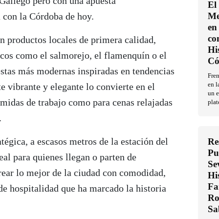
 Gallego pero con una apuesta
El
 con la Córdoba de hoy.
Me
en 
co
n productos locales de primera calidad,
Hi
icos como el salmorejo, el flamenquín o el
Có
uestas más modernas inspiradas en tendencias
Fren
e vibrante y elegante lo convierte en el
en l
un e
omidas de trabajo como para cenas relajadas
plat
.
atégica, a escasos metros de la estación del
Re
Pu
al para quienes llegan o parten de
Se
ear lo mejor de la ciudad con comodidad,
Hi
Fa
 de hospitalidad que ha marcado la historia
Ro
Sa