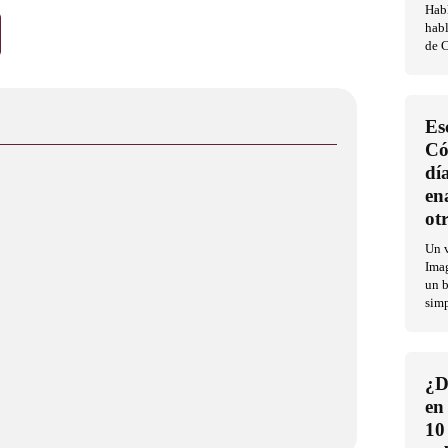
Habl
habl
de C
Es
Có
dí
en
ot
Un v
Imag
un b
sim
¿D
en
10