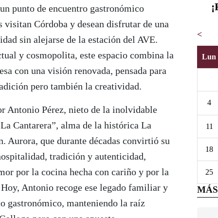
¡
un punto de encuentro gastronómico
 visitan Córdoba y desean disfrutar de una
<
idad sin alejarse de la estación del AVE.
tual y cosmopolita, este espacio combina la
Lun
besa con una visión renovada, pensada para
radición pero también la creatividad.
4
or Antonio Pérez, nieto de la inolvidable
La Cantarera”, alma de la histórica La
11
n. Aurora, que durante décadas convirtió su
18
ospitalidad, tradición y autenticidad,
amor por la cocina hecha con cariño y por la
25
. Hoy, Antonio recoge ese legado familiar y
MÁS
to gastronómico, manteniendo la raíz