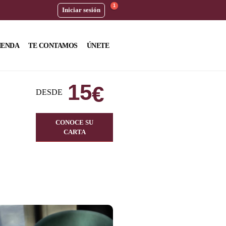
1
Iniciar sesión
IENDA
TE CONTAMOS
ÚNETE
15
€
DESDE
CONOCE SU
CARTA