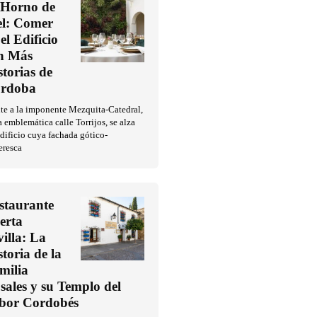
 Horno de
l: Comer
el Edificio
n Más
storias de
rdoba
te a la imponente Mezquita-Catedral,
a emblemática calle Torrijos, se alza
dificio cuya fachada gótico-
eresca
staurante
erta
villa: La
storia de la
milia
sales y su Templo del
bor Cordobés