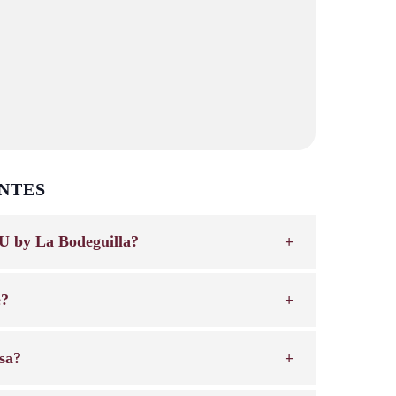
NTES
U by La Bodeguilla?
e?
sa?