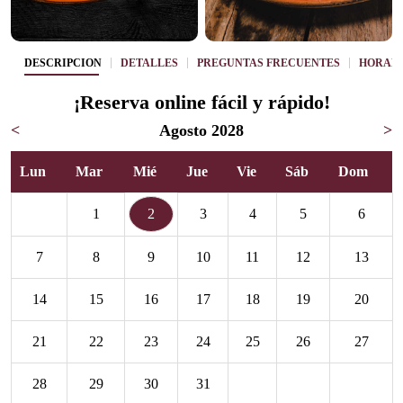
DESCRIPCIÓN
DETALLES
PREGUNTAS FRECUENTES
HORAR
¡Reserva online fácil y rápido!
<
Agosto 2028
>
Lun
Mar
Mié
Jue
Vie
Sáb
Dom
1
2
3
4
5
6
7
8
9
10
11
12
13
14
15
16
17
18
19
20
21
22
23
24
25
26
27
28
29
30
31