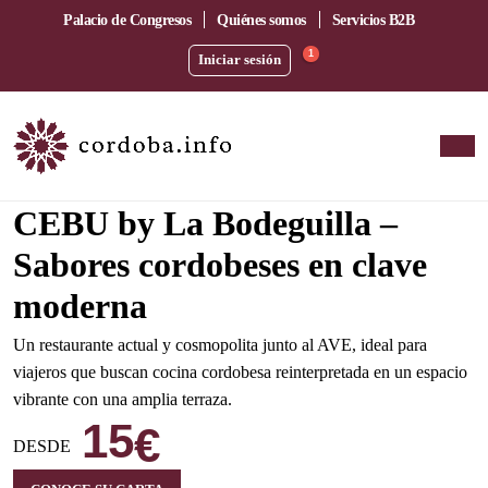
Palacio de Congresos
Quiénes somos
Servicios B2B
1
Iniciar sesión
Amplia terraza junto a la estación del AVE
CEBU by La Bodeguilla –
Sabores cordobeses en clave
moderna
Un restaurante actual y cosmopolita junto al AVE, ideal para
viajeros que buscan cocina cordobesa reinterpretada en un espacio
vibrante con una amplia terraza.
15
€
DESDE