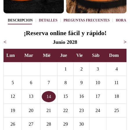
DESCRIPCIÓN
DETALLES
PREGUNTAS FRECUENTES
HORAR
¡Reserva online fácil y rápido!
<
Junio 2028
>
Lun
Mar
Mié
Jue
Vie
Sáb
Dom
1
2
3
4
5
6
7
8
9
10
11
12
13
15
16
17
18
14
19
20
21
22
23
24
25
26
27
28
29
30