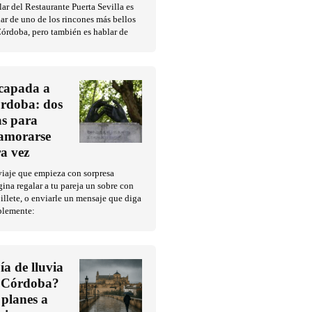
ar del Restaurante Puerta Sevilla es
ar de uno de los rincones más bellos
órdoba, pero también es hablar de
capada a
rdoba: dos
as para
amorarse
ra vez
iaje que empieza con sorpresa
ina regalar a tu pareja un sobre con
illete, o enviarle un mensaje que diga
plemente:
ía de lluvia
 Córdoba?
 planes a