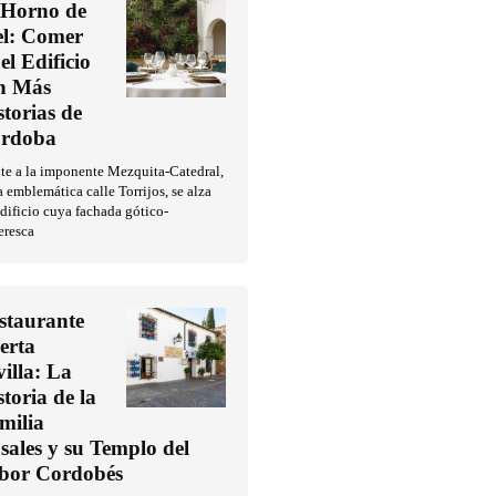
 Horno de
l: Comer
el Edificio
n Más
storias de
rdoba
te a la imponente Mezquita-Catedral,
a emblemática calle Torrijos, se alza
dificio cuya fachada gótico-
eresca
staurante
erta
villa: La
storia de la
milia
sales y su Templo del
bor Cordobés