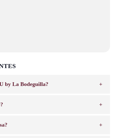
NTES
U by La Bodeguilla?
e?
sa?