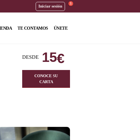
1
Iniciar sesión
IENDA
TE CONTAMOS
ÚNETE
15
€
DESDE
CONOCE SU
CARTA