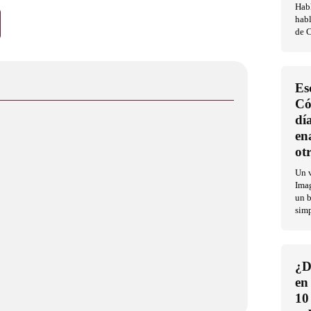
Habl
habl
de C
Es
Có
dí
en
ot
Un v
Imag
un b
sim
¿D
en
10