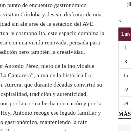
¡
un punto de encuentro gastronómico
 visitan Córdoba y desean disfrutar de una
<
idad sin alejarse de la estación del AVE.
tual y cosmopolita, este espacio combina la
Lun
besa con una visión renovada, pensada para
1
radición pero también la creatividad.
8
or Antonio Pérez, nieto de la inolvidable
La Cantarera”, alma de la histórica La
15
n. Aurora, que durante décadas convirtió su
22
ospitalidad, tradición y autenticidad,
amor por la cocina hecha con cariño y por la
29
. Hoy, Antonio recoge ese legado familiar y
MÁS
to gastronómico, manteniendo la raíz