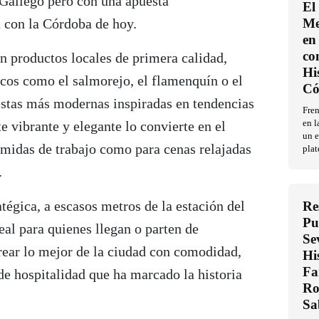
 Gallego pero con una apuesta
El
 con la Córdoba de hoy.
Me
en 
co
n productos locales de primera calidad,
Hi
icos como el salmorejo, el flamenquín o el
Có
uestas más modernas inspiradas en tendencias
Fren
e vibrante y elegante lo convierte en el
en l
un e
omidas de trabajo como para cenas relajadas
plat
.
atégica, a escasos metros de la estación del
Re
Pu
al para quienes llegan o parten de
Se
ear lo mejor de la ciudad con comodidad,
Hi
Fa
 de hospitalidad que ha marcado la historia
Ro
Sa