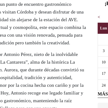
¡
un punto de encuentro gastronómico
 visitan Córdoba y desean disfrutar de una
<
idad sin alejarse de la estación del AVE.
tual y cosmopolita, este espacio combina la
Lun
besa con una visión renovada, pensada para
radición pero también la creatividad.
3
or Antonio Pérez, nieto de la inolvidable
La Cantarera”, alma de la histórica La
10
n. Aurora, que durante décadas convirtió su
17
ospitalidad, tradición y autenticidad,
amor por la cocina hecha con cariño y por la
24
. Hoy, Antonio recoge ese legado familiar y
MÁS
to gastronómico, manteniendo la raíz