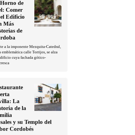
 Horno de
l: Comer
el Edificio
n Más
storias de
rdoba
te a la imponente Mezquita-Catedral,
a emblemática calle Torrijos, se alza
dificio cuya fachada gótico-
eresca
staurante
erta
villa: La
storia de la
milia
sales y su Templo del
bor Cordobés