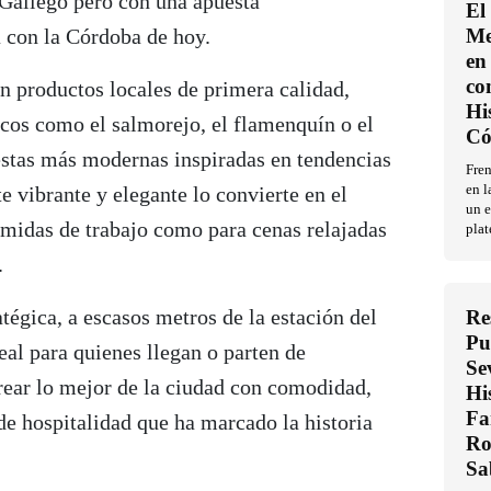
 Gallego pero con una apuesta
El
 con la Córdoba de hoy.
Me
en 
co
n productos locales de primera calidad,
Hi
icos como el salmorejo, el flamenquín o el
Có
uestas más modernas inspiradas en tendencias
Fren
e vibrante y elegante lo convierte en el
en l
un e
omidas de trabajo como para cenas relajadas
plat
.
atégica, a escasos metros de la estación del
Re
Pu
al para quienes llegan o parten de
Se
ear lo mejor de la ciudad con comodidad,
Hi
Fa
 de hospitalidad que ha marcado la historia
Ro
Sa