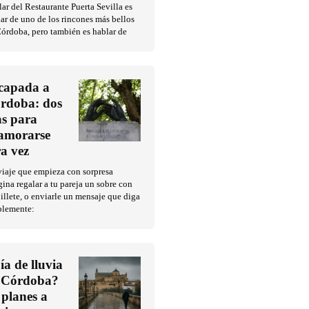
ar del Restaurante Puerta Sevilla es
ar de uno de los rincones más bellos
órdoba, pero también es hablar de
capada a
rdoba: dos
as para
amorarse
ra vez
iaje que empieza con sorpresa
ina regalar a tu pareja un sobre con
illete, o enviarle un mensaje que diga
plemente:
ía de lluvia
 Córdoba?
 planes a