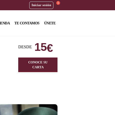
1
Iniciar sesión
IENDA
TE CONTAMOS
ÚNETE
15
€
DESDE
CONOCE SU
CARTA