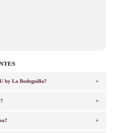
NTES
U by La Bodeguilla?
e?
sa?