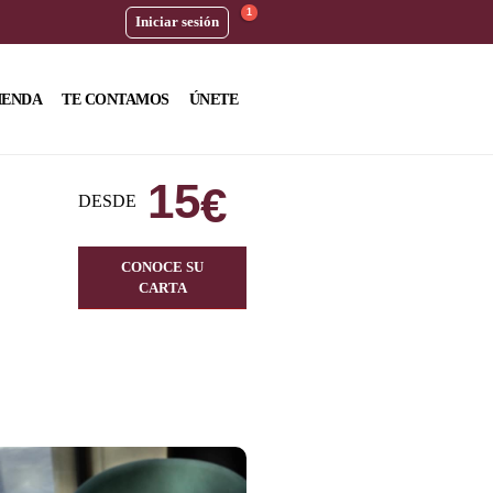
1
Iniciar sesión
IENDA
TE CONTAMOS
ÚNETE
15
€
DESDE
CONOCE SU
CARTA