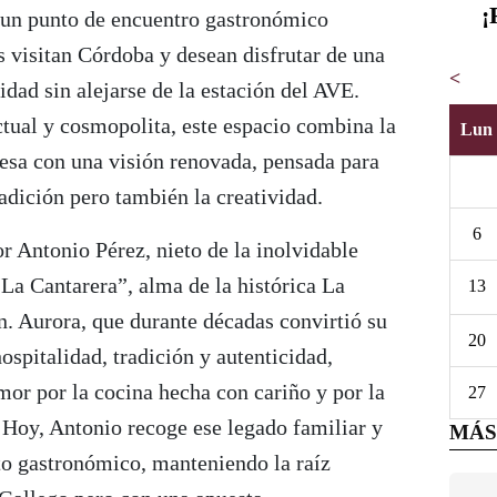
¡
un punto de encuentro gastronómico
 visitan Córdoba y desean disfrutar de una
<
idad sin alejarse de la estación del AVE.
tual y cosmopolita, este espacio combina la
Lun
besa con una visión renovada, pensada para
radición pero también la creatividad.
6
or Antonio Pérez, nieto de la inolvidable
La Cantarera”, alma de la histórica La
13
n. Aurora, que durante décadas convirtió su
20
ospitalidad, tradición y autenticidad,
amor por la cocina hecha con cariño y por la
27
. Hoy, Antonio recoge ese legado familiar y
MÁS
to gastronómico, manteniendo la raíz