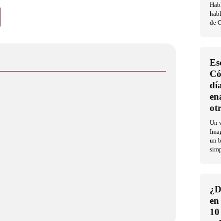
Habl
habl
de C
Es
Có
dí
en
ot
Un v
Imag
un b
sim
¿D
en
10