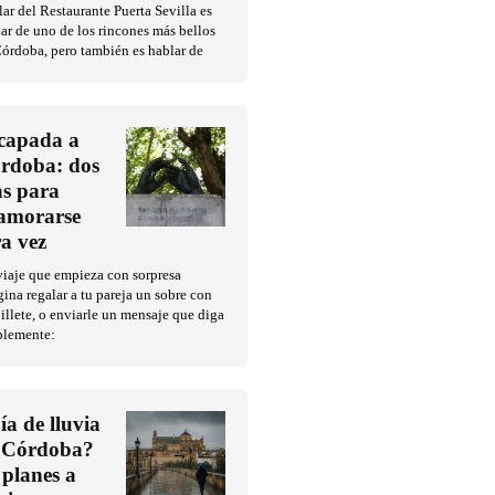
ar del Restaurante Puerta Sevilla es
ar de uno de los rincones más bellos
órdoba, pero también es hablar de
capada a
rdoba: dos
as para
amorarse
ra vez
iaje que empieza con sorpresa
ina regalar a tu pareja un sobre con
illete, o enviarle un mensaje que diga
plemente:
ía de lluvia
 Córdoba?
 planes a