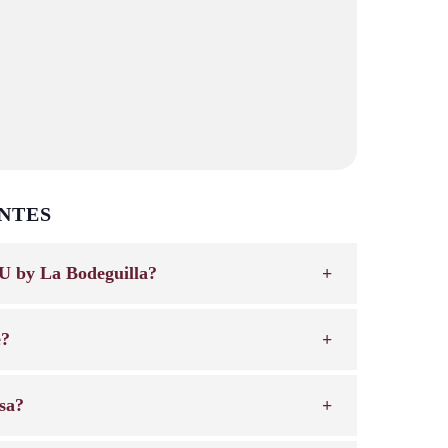
NTES
U by La Bodeguilla?
e?
sa?