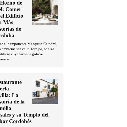
 Horno de
l: Comer
el Edificio
n Más
storias de
rdoba
te a la imponente Mezquita-Catedral,
a emblemática calle Torrijos, se alza
dificio cuya fachada gótico-
eresca
staurante
erta
villa: La
storia de la
milia
sales y su Templo del
bor Cordobés