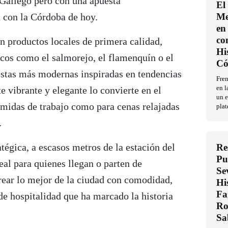
 Gallego pero con una apuesta
El
 con la Córdoba de hoy.
Me
en 
co
n productos locales de primera calidad,
Hi
icos como el salmorejo, el flamenquín o el
Có
uestas más modernas inspiradas en tendencias
Fren
e vibrante y elegante lo convierte en el
en l
un e
omidas de trabajo como para cenas relajadas
plat
.
atégica, a escasos metros de la estación del
Re
Pu
al para quienes llegan o parten de
Se
ear lo mejor de la ciudad con comodidad,
Hi
Fa
 de hospitalidad que ha marcado la historia
Ro
Sa