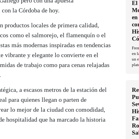
 Gallego pero con una apuesta
El
 con la Córdoba de hoy.
Me
en 
co
n productos locales de primera calidad,
Hi
icos como el salmorejo, el flamenquín o el
Có
uestas más modernas inspiradas en tendencias
Fren
e vibrante y elegante lo convierte en el
en l
un e
omidas de trabajo como para cenas relajadas
plat
.
atégica, a escasos metros de la estación del
Re
Pu
al para quienes llegan o parten de
Se
ear lo mejor de la ciudad con comodidad,
Hi
Fa
 de hospitalidad que ha marcado la historia
Ro
Sa