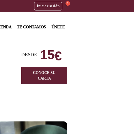
1
Iniciar sesión
IENDA
TE CONTAMOS
ÚNETE
15
€
DESDE
CONOCE SU
CARTA