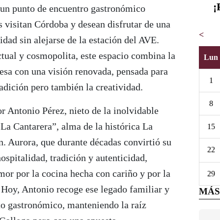
¡
un punto de encuentro gastronómico
 visitan Córdoba y desean disfrutar de una
<
idad sin alejarse de la estación del AVE.
tual y cosmopolita, este espacio combina la
Lun
besa con una visión renovada, pensada para
1
radición pero también la creatividad.
8
or Antonio Pérez, nieto de la inolvidable
La Cantarera”, alma de la histórica La
15
n. Aurora, que durante décadas convirtió su
22
ospitalidad, tradición y autenticidad,
amor por la cocina hecha con cariño y por la
29
. Hoy, Antonio recoge ese legado familiar y
MÁS
to gastronómico, manteniendo la raíz