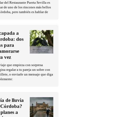
ar del Restaurante Puerta Sevilla es
ar de uno de los rincones más bellos
órdoba, pero también es hablar de
capada a
rdoba: dos
as para
amorarse
ra vez
iaje que empieza con sorpresa
ina regalar a tu pareja un sobre con
illete, o enviarle un mensaje que diga
plemente:
ía de lluvia
 Córdoba?
 planes a