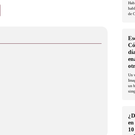
Habl
habl
de C
Es
Có
dí
en
ot
Un v
Imag
un b
sim
¿D
en
10