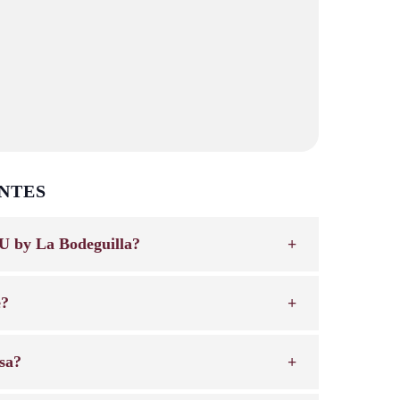
NTES
U by La Bodeguilla?
e?
sa?