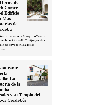
 Horno de
l: Comer
el Edificio
n Más
storias de
rdoba
te a la imponente Mezquita-Catedral,
a emblemática calle Torrijos, se alza
dificio cuya fachada gótico-
eresca
staurante
erta
villa: La
storia de la
milia
sales y su Templo del
bor Cordobés