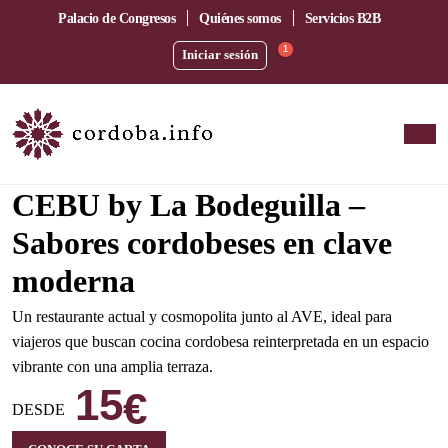
Palacio de Congresos
Quiénes somos
Servicios B2B
1
Iniciar sesión
Amplia terraza junto a la estación del AVE
CEBU by La Bodeguilla –
Sabores cordobeses en clave
moderna
Un restaurante actual y cosmopolita junto al AVE, ideal para
viajeros que buscan cocina cordobesa reinterpretada en un espacio
vibrante con una amplia terraza.
15
€
DESDE