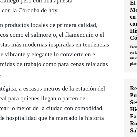
 Gallego pero con una apuesta
El
Me
 con la Córdoba de hoy.
en 
co
n productos locales de primera calidad,
Hi
icos como el salmorejo, el flamenquín o el
Có
uestas más modernas inspiradas en tendencias
Fren
en l
e vibrante y elegante lo convierte en el
un e
omidas de trabajo como para cenas relajadas
plat
.
atégica, a escasos metros de la estación del
Re
Pu
al para quienes llegan o parten de
Se
ear lo mejor de la ciudad con comodidad,
Hi
Fa
 de hospitalidad que ha marcado la historia
Ro
Sa