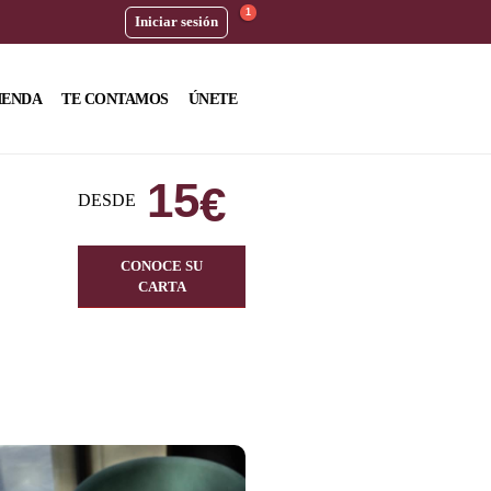
1
Iniciar sesión
IENDA
TE CONTAMOS
ÚNETE
15
€
DESDE
CONOCE SU
CARTA