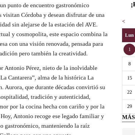
¡
un punto de encuentro gastronómico
 visitan Córdoba y desean disfrutar de una
<
idad sin alejarse de la estación del AVE.
tual y cosmopolita, este espacio combina la
Lun
besa con una visión renovada, pensada para
1
radición pero también la creatividad.
8
or Antonio Pérez, nieto de la inolvidable
La Cantarera”, alma de la histórica La
15
n. Aurora, que durante décadas convirtió su
22
ospitalidad, tradición y autenticidad,
amor por la cocina hecha con cariño y por la
29
. Hoy, Antonio recoge ese legado familiar y
MÁS
to gastronómico, manteniendo la raíz