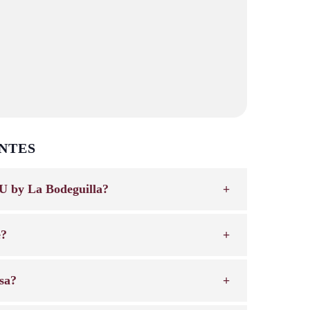
NTES
U by La Bodeguilla?
e?
sa?