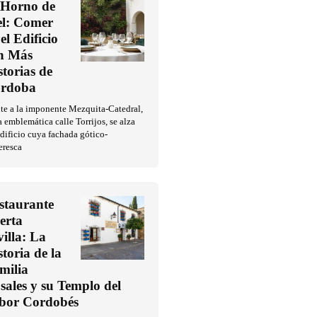
 Horno de
l: Comer
el Edificio
n Más
storias de
rdoba
te a la imponente Mezquita-Catedral,
a emblemática calle Torrijos, se alza
dificio cuya fachada gótico-
eresca
staurante
erta
villa: La
storia de la
milia
sales y su Templo del
bor Cordobés