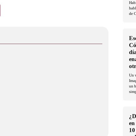
Habl
habl
de C
Es
Có
dí
en
ot
Un v
Imag
un b
sim
¿D
en
10