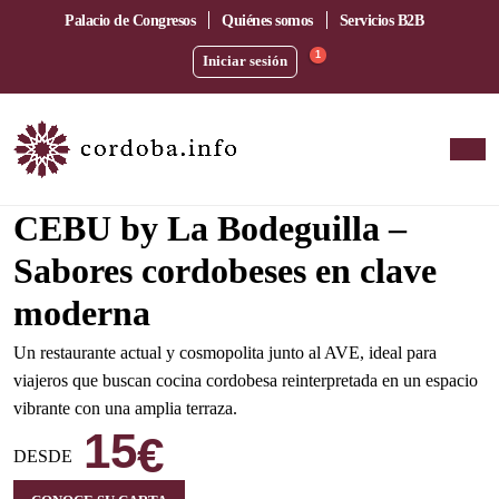
Palacio de Congresos
Quiénes somos
Servicios B2B
1
Iniciar sesión
Amplia terraza junto a la estación del AVE
CEBU by La Bodeguilla –
Sabores cordobeses en clave
moderna
Un restaurante actual y cosmopolita junto al AVE, ideal para
viajeros que buscan cocina cordobesa reinterpretada en un espacio
vibrante con una amplia terraza.
15
€
DESDE