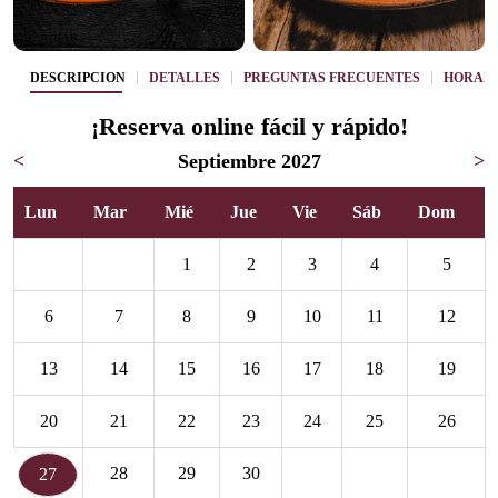
DESCRIPCIÓN
DETALLES
PREGUNTAS FRECUENTES
HORAR
¡Reserva online fácil y rápido!
<
Septiembre 2027
>
Lun
Mar
Mié
Jue
Vie
Sáb
Dom
1
2
3
4
5
6
7
8
9
10
11
12
13
14
15
16
17
18
19
20
21
22
23
24
25
26
28
29
30
27