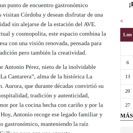
¡
un punto de encuentro gastronómico
 visitan Córdoba y desean disfrutar de una
<
idad sin alejarse de la estación del AVE.
tual y cosmopolita, este espacio combina la
Lun
besa con una visión renovada, pensada para
radición pero también la creatividad.
6
or Antonio Pérez, nieto de la inolvidable
La Cantarera”, alma de la histórica La
13
n. Aurora, que durante décadas convirtió su
20
ospitalidad, tradición y autenticidad,
amor por la cocina hecha con cariño y por la
27
. Hoy, Antonio recoge ese legado familiar y
MÁS
to gastronómico, manteniendo la raíz