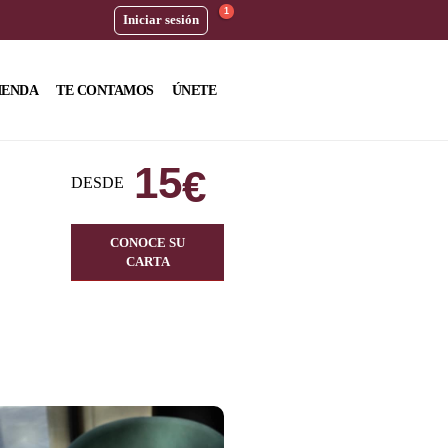
1
Iniciar sesión
IENDA
TE CONTAMOS
ÚNETE
15
€
DESDE
CONOCE SU
CARTA