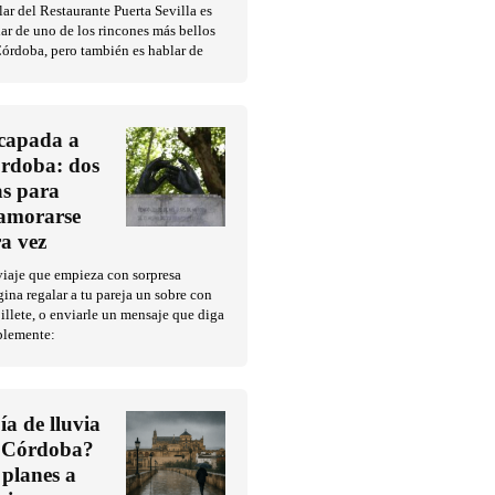
ar del Restaurante Puerta Sevilla es
ar de uno de los rincones más bellos
órdoba, pero también es hablar de
capada a
rdoba: dos
as para
amorarse
ra vez
iaje que empieza con sorpresa
ina regalar a tu pareja un sobre con
illete, o enviarle un mensaje que diga
plemente:
ía de lluvia
 Córdoba?
 planes a