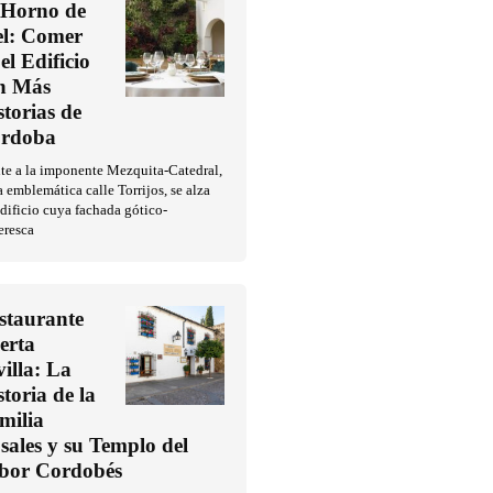
 Horno de
l: Comer
el Edificio
n Más
storias de
rdoba
te a la imponente Mezquita-Catedral,
a emblemática calle Torrijos, se alza
dificio cuya fachada gótico-
eresca
staurante
erta
villa: La
storia de la
milia
sales y su Templo del
bor Cordobés