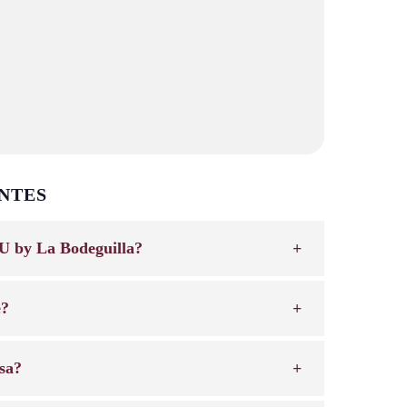
NTES
U by La Bodeguilla?
e?
sa?