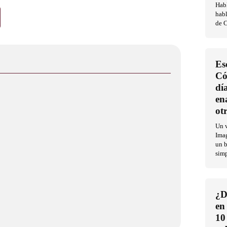
Habl
habl
de C
Es
Có
dí
en
ot
Un v
Imag
un b
sim
¿D
en
10