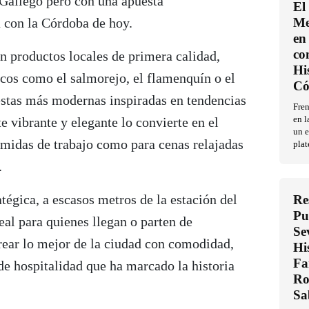
 Gallego pero con una apuesta
El
 con la Córdoba de hoy.
Me
en 
co
n productos locales de primera calidad,
Hi
icos como el salmorejo, el flamenquín o el
Có
uestas más modernas inspiradas en tendencias
Fren
e vibrante y elegante lo convierte en el
en l
un e
omidas de trabajo como para cenas relajadas
plat
.
atégica, a escasos metros de la estación del
Re
Pu
al para quienes llegan o parten de
Se
ear lo mejor de la ciudad con comodidad,
Hi
Fa
 de hospitalidad que ha marcado la historia
Ro
Sa