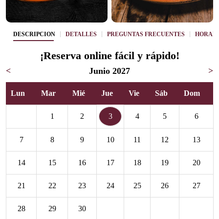
DESCRIPCIÓN
DETALLES
PREGUNTAS FRECUENTES
HORAR
¡Reserva online fácil y rápido!
<
Junio 2027
>
Lun
Mar
Mié
Jue
Vie
Sáb
Dom
1
2
3
4
5
6
7
8
9
10
11
12
13
14
15
16
17
18
19
20
21
22
23
24
25
26
27
28
29
30