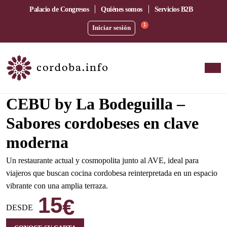
Palacio de Congresos
Quiénes somos
Servicios B2B
1
Iniciar sesión
Amplia terraza junto a la estación del AVE
CEBU by La Bodeguilla –
Sabores cordobeses en clave
moderna
Un restaurante actual y cosmopolita junto al AVE, ideal para
viajeros que buscan cocina cordobesa reinterpretada en un espacio
vibrante con una amplia terraza.
15
€
DESDE