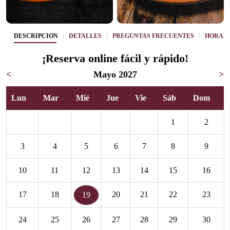
DESCRIPCIÓN
DETALLES
PREGUNTAS FRECUENTES
HORAR
¡Reserva online fácil y rápido!
<
Mayo 2027
>
Lun
Mar
Mié
Jue
Vie
Sáb
Dom
1
2
3
4
5
6
7
8
9
10
11
12
13
14
15
16
17
18
20
21
22
23
19
24
25
26
27
28
29
30