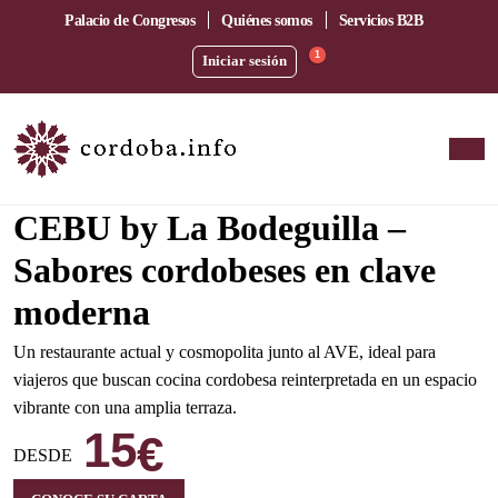
Palacio de Congresos
Quiénes somos
Servicios B2B
1
Iniciar sesión
Amplia terraza junto a la estación del AVE
CEBU by La Bodeguilla –
Sabores cordobeses en clave
moderna
Un restaurante actual y cosmopolita junto al AVE, ideal para
viajeros que buscan cocina cordobesa reinterpretada en un espacio
vibrante con una amplia terraza.
15
€
DESDE