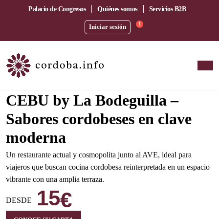
Palacio de Congresos
Quiénes somos
Servicios B2B
1
Iniciar sesión
Amplia terraza junto a la estación del AVE
CEBU by La Bodeguilla –
Sabores cordobeses en clave
moderna
Un restaurante actual y cosmopolita junto al AVE, ideal para
viajeros que buscan cocina cordobesa reinterpretada en un espacio
vibrante con una amplia terraza.
15
€
DESDE