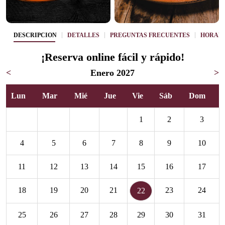
DESCRIPCIÓN
DETALLES
PREGUNTAS FRECUENTES
HORAR
¡Reserva online fácil y rápido!
<
Enero 2027
>
Lun
Mar
Mié
Jue
Vie
Sáb
Dom
1
2
3
4
5
6
7
8
9
10
11
12
13
14
15
16
17
18
19
20
21
23
24
22
25
26
27
28
29
30
31