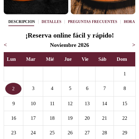
DESCRIPCIÓN
DETALLES
PREGUNTAS FRECUENTES
HORAR
¡Reserva online fácil y rápido!
<
Noviembre 2026
>
Lun
Mar
Mié
Jue
Vie
Sáb
Dom
1
3
4
5
6
7
8
2
9
10
11
12
13
14
15
16
17
18
19
20
21
22
23
24
25
26
27
28
29