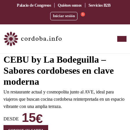
Palacio de Congresos
Quiénes somos
Servicios B2B
1
Iniciar sesión
Amplia terraza junto a la estación del AVE
CEBU by La Bodeguilla –
Sabores cordobeses en clave
moderna
Un restaurante actual y cosmopolita junto al AVE, ideal para
viajeros que buscan cocina cordobesa reinterpretada en un espacio
vibrante con una amplia terraza.
15
€
DESDE